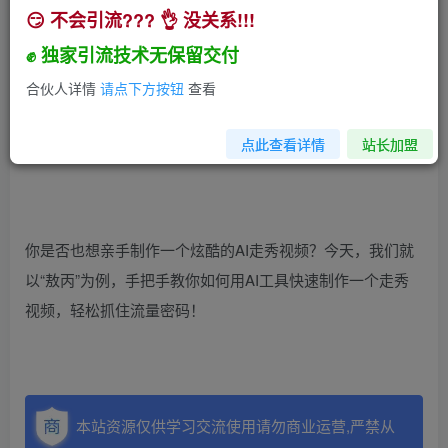
😏 不会引流??? 👌 没关系!!!
✊ 独家引流技术无保留交付
合伙人详情
请点下方按钮
查看
近年来，AI生成内容（AIGC）风靡全网，从甄嬛传到哪吒，
AI走秀视频凭借其创意和趣味性，成为了短视频平台的热门
点此查看详情
站长加盟
内容。
你是否也想亲手制作一个炫酷的AI走秀视频？今天，我们就
以“敖丙”为例，手把手教你如何用AI工具快速制作一个走秀
视频，轻松抓住流量密码！
本站资源仅供学习交流使用请勿商业运营,严禁从