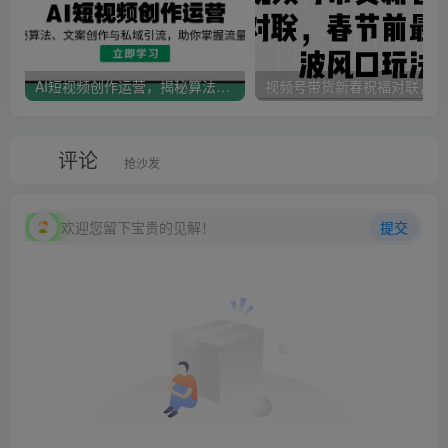
AI短视频创作运营，揭秘算法、文案创作与私域引流，助你掌握流量密码
视
评论
抢沙发
欢迎您留下宝贵的见解！
提交