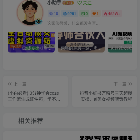
小助手
关注
10
9261
0
1
452W+
这家伙很懒，什么都没有写...
【全自动成交虚拟资源站】站长唯一陪跑项目！月入10W+~长期稳定~
网赚的最后一站，卖项目！做网赚顶级猎食者~
上一篇
下一篇
(小白必看) 3分钟学会coze
抖音小红书万粉号三天起爆
工作流生成证件照，学不会
实操，ai美女视频喂饭教程
你打我撒！！！
相关推荐