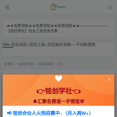
🔥🔥免费领取🔥🔥免费领取🔥🔥免费领取🔥🔥————————
【铭创学社】创业工具宝库合集
999+创业项目+项目工具+项目操作流程—-不间断更新
首页
🍻会员专享
💥实战拆解
正文
从甄嬛传到哪吒：AI走秀视频制作全攻略，轻松打
造爆款！
👉铭创学社👈
小助手
🔔汇聚各赛道一手情报💯
关注
私信
1年前发布
580
343
📢 铭创合伙人火热招募中~（月入两W+）