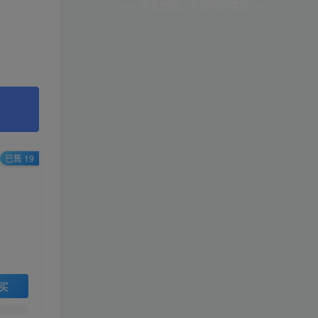
——更多教程，关注铭创笔记——
已售 19
买