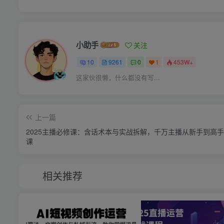
小助手
关注
10
9261
0
1
453W+
这家伙很懒，什么都没有写...
上一篇
2025主播必修课：含话术本与实战拆解，千万主播从新手到高
课
相关推荐