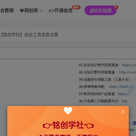
限时
综合教程
💎网创库
👉开通会员
💰站长加盟
———【铭创学社】创业工具宝库合集
👉铭创学社👈