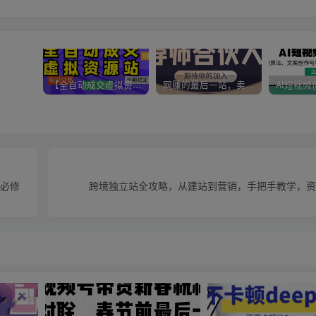
【全自动成交虚拟资源站】站长唯一陪跑项目！月入10W+~长期稳定~
网赚的最后一站，卖项目！做网赚顶级猎食者~
手必修
跨境独立站全攻略，从建站到营销，手把手教学，资