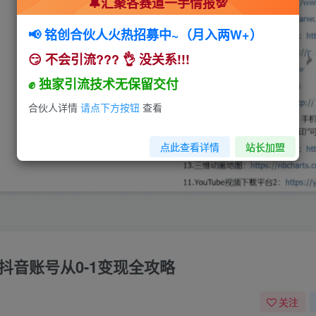
🔔汇聚各赛道一手情报💯
📢 铭创合伙人火热招募中~（月入两W+）
😏 不会引流??? 👌 没关系!!!
✊ 独家引流技术无保留交付
合伙人详情
请点下方按钮
查看
点此查看详情
站长加盟
抖音账号从0-1变现全攻略
关注