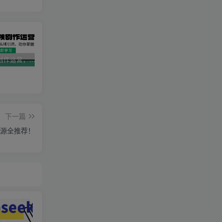
AI短视频创作运营，揭秘算法、文案创作与私域引流，助你掌握流量密码
视频号带货新春祝福对联，春节前最后一波风口玩法
2025直播运营实战课程，零基础入门到流量优化，快速提升直播间表现
下一篇
源全推荐！