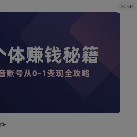
544
画饼