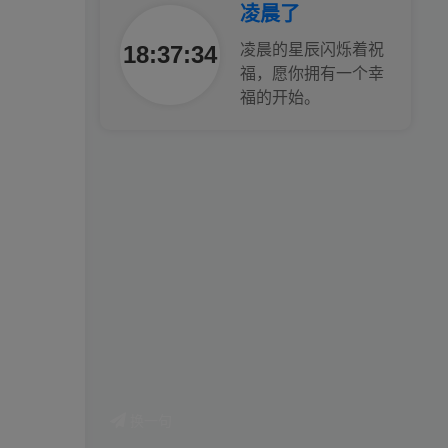
凌晨了
腰也不酸了！
18:37:35
凌晨的星辰闪烁着祝
福，愿你拥有一个幸
工作也轻松了！
福的开始。
换一句