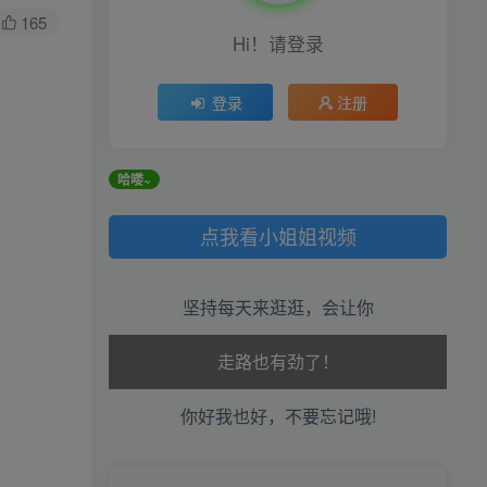
165
Hi！请登录
登录
注册
哈喽~
全站积分可通过签到和每日任务获取，可别错
点我看小姐姐视频
坚持每天来逛逛，会让你
生活也美好了！
心情也舒畅了！
你好我也好，不要忘记哦!
走路也有劲了！
腿也不痛了！