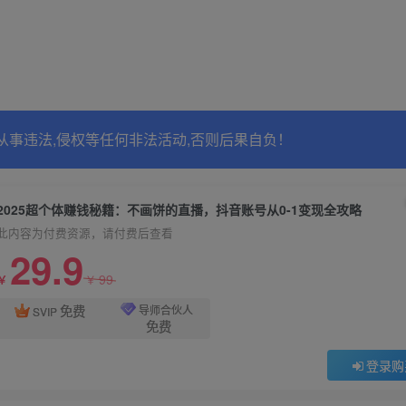
从事违法,侵权等任何非法活动,否则后果自负！
2025超个体赚钱秘籍：不画饼的直播，抖音账号从0-1变现全攻略
此内容为付费资源，请付费后查看
29.9
99
￥
￥
免费
导师合伙人
SVIP
免费
登录购