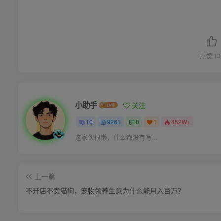
点赞
13
小助手
关注
10
9261
0
1
452W+
这家伙很懒，什么都没有写...
上一篇
不开店不卖猫狗，宠物领养生意为什么能月入百万？