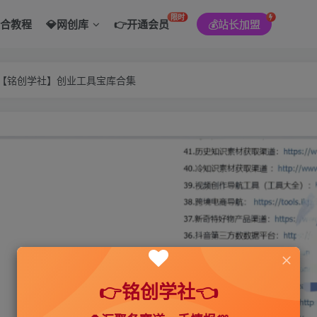
限时
综合教程
💎网创库
👉开通会员
💰站长加盟
———【铭创学社】创业工具宝库合集
👉铭创学社👈