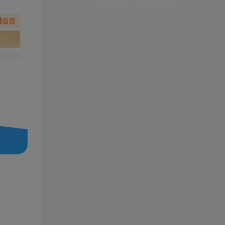
——更多教程，关注铭创笔记——
通会员
。