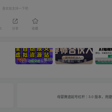
喜欢就支持一下吧
3
分享
收藏
【全自动成交虚拟资源站】站长唯一陪跑项目！月入10W+~长期稳定~
网赚的最后一站，卖项目！做网赚顶级猎食者~
母婴赛道起号杠杆｜3.0 版本，用