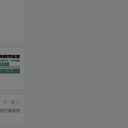
AI短视频创作运营，揭秘算法、文案创作与私域引流，助你掌握流量密码
视频号带货新春祝福对联，春节前最后一波风口玩法
2025直播运营实战课程，零基础入门到流量优化，快速提升直播间表现
下一篇
捷径打破规则