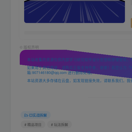
©
版权声明
本站收集的资源仅供内部学习研究软件设计思想和原理使用，
如果用于其他用途，请购买正版支持作者，谢谢！若您认为「https
箱:907146180@qq.com 进行删除处理。
本站资源大多存储在云盘，如发现链接失效，请联系我们，我
💥实战拆解
# 精品项目
# 玩法拆解