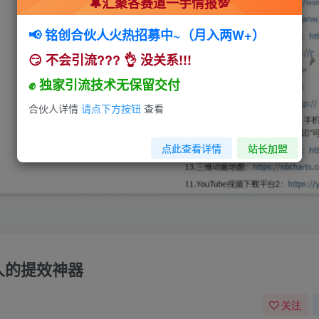
🔔汇聚各赛道一手情报💯
📢 铭创合伙人火热招募中~（月入两W+）
😏 不会引流??? 👌 没关系!!!
✊ 独家引流技术无保留交付
合伙人详情
请点下方按钮
查看
点此查看详情
站长加盟
人的提效神器
关注