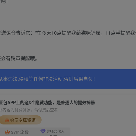
看吧！
送语音告诉它：”在今天10点提醒我给猫咪铲屎，11点半提醒我
还会有铃声提醒哦。
从事违法,侵权等任何非法活动,否则后果自负！
豆包APP上的这3个隐藏功能，是普通人的提效神器
此内容为付费资源，请付费后查看
会员专属资源
免费
导师合伙人
SVIP