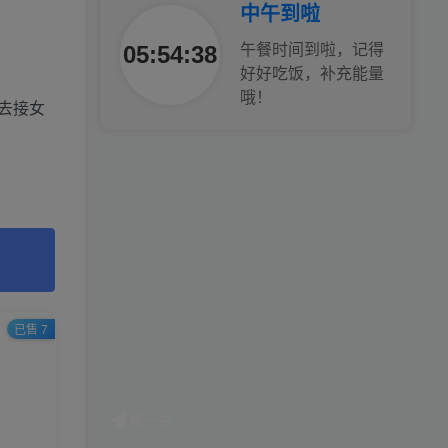
中午到啦
05:54:39
午餐时间到啦，记得
好好吃饭，补充能量
哦！
去接女
已售 7
换一句