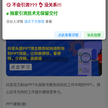
😏 不会引流??? 👌 没关系!!!
抖音头部PPT博主教你如何进阶你的PPT技能，让
你做得快，看得快，少改稿，高颜值
✊ 独家引流技术无保留交付
小助手
合伙人详情
请点下方按钮
查看
关注
私信
3年前发布
122
25
点此查看详情
站长加盟
抖音百万粉丝PPT头部账号教你如何在工作中用好PPT,，得
心应手为你的工作提升硬核竞争力。
PPT课程3套：