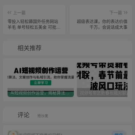
上一篇
下一篇
零投入轻松薅国外任务网站
超级表达课，你的表达价值
羊毛 单号轻松五美金 可批量
千万，会说话成大事
多开一天50+美金
相关推荐
AI短视频创作运营，揭秘算法、文案创作与私域引流，助你掌握流量密码
视
评论
抢沙发
欢迎您留下宝贵的见解！
提交