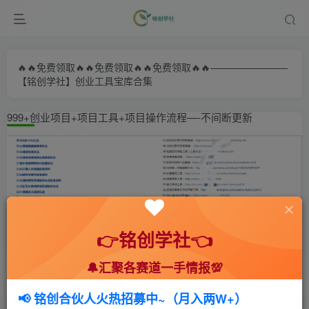
🔥🔥免费领取🔥🔥免费领取🔥🔥免费领取🔥🔥————————
【铭创学社】创业工具宝库合集
999+创业项目+项目工具+项目操作流程—-不间断更新
👉铭创学社👈
🔔汇聚各赛道一手情报💯
首页
🍻会员专享
📚综合教程
正文
📢 铭创合伙人火热招募中~（月入两W+）