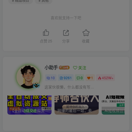
# 精品项目
# 其他
喜欢就支持一下吧
点赞
25
分享
收藏
小助手
关注
10
9261
0
1
452W+
这家伙很懒，什么都没有写...
【全自动成交虚拟资源站】站长唯一陪跑项目！月入10W+~长期稳定~
网赚的最后一站，卖项目！做网赚顶级猎食者~