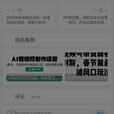
上一篇
下一篇
2025淘系电商实训班：标准
AIP特训营，用四位定位法等
化起店流程，智能计划与拉
技巧，开启自媒体创富之
新，人群推广策略等等
旅，实现全方位提升
相关推荐
AI短视频创作运营，揭秘算法、文案创作与私域引流，助你掌握流量密码
视
评论
抢沙发
欢迎您留下宝贵的见解！
提交