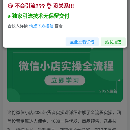
😏 不会引流??? 👌 没关系!!!
微信小店实操全流程，专属达人佣金、1688一件
代发、商品预售、选品技巧等
✊ 独家引流技术无保留交付
小助手
合伙人详情
请点下方按钮
查看
关注
私信
1年前发布
1259
318
点此查看详情
站长加盟
这份微信小店2025带货者实操课详细讲解了全流程实操，涵
盖设置专属达人佣金、1688一件代发、商品预售、选品技
巧、快速上品、复制爆品、店铺体验分详解、ERP工具使