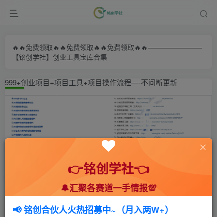
🔥🔥免费领取🔥🔥免费领取🔥🔥免费领取🔥🔥————————
【铭创学社】创业工具宝库合集
999+创业项目+项目工具+项目操作流程—-不间断更新
👉铭创学社👈
🔔汇聚各赛道一手情报💯
首页
🍻会员专享
📚综合教程
正文
📢 铭创合伙人火热招募中~（月入两W+）