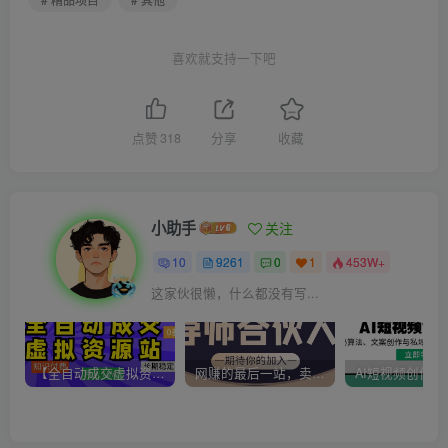
喜欢就支持一下吧
点赞
318
分享
收藏
小助手
关注
10
9261
0
1
453W+
这家伙很懒，什么都没有写...
【全自动成交虚拟资源站】站长唯一陪跑项目！月入10W+~长期稳定~
网赚的最后一站，卖项目！做网赚顶级猎食者~