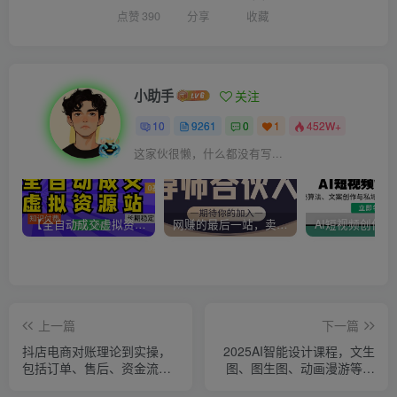
点赞
390
分享
收藏
小助手
关注
10
9261
0
1
452W+
这家伙很懒，什么都没有写...
【全自动成交虚拟资源站】站长唯一陪跑项目！月入10W+~长期稳定~
网赚的最后一站，卖项目！做网赚顶级猎食者~
上一篇
下一篇
抖店电商对账理论到实操，
2025AI智能设计课程，文生
包括订单、售后、资金流水
图、图生图、动画漫游等技
处理，数据导出路径等
巧全攻略