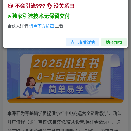
😏 不会引流??? 👌 没关系!!!
2025小红书0-1运营课程，选品、素材、笔记制作
与发布技巧
✊ 独家引流技术无保留交付
小助手
合伙人详情
请点下方按钮
查看
关注
私信
1年前发布
1384
390
点此查看详情
站长加盟
本课程为零基础学员提供小红书电商运营全链路教学，涵盖
开店流程（账号审核/店铺装修/资质设置/保证金缴纳）、选
品策略（多平台选品工具使用/爆款素材挖掘）、内容制作