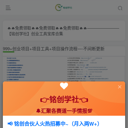
🔥🔥免费领取🔥🔥免费领取🔥🔥免费领取🔥🔥————————
【铭创学社】创业工具宝库合集
999+创业项目+项目工具+项目操作流程—-不间断更新
👉铭创学社👈
🔔汇聚各赛道一手情报💯
首页
🍻会员专享
📚综合教程
正文
📢 铭创合伙人火热招募中~（月入两W+）