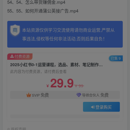
54、54、怎么带货赚佣金.mp4
55、55、如何开通蒲公英接广告.mp4
本站资源仅供学习交流使用请勿商业运营,严禁从
事违法,侵权等任何非法活动,否则后果自负！
付费资源
已售 9
2025小红书0-1运营课程，选品、素材、笔记制作与发布技巧
此内容为付费资源，请付费后查看
29.9
99
￥
￥
免费
免费
SVIP
导师合伙人
登录购买
©
版权声明