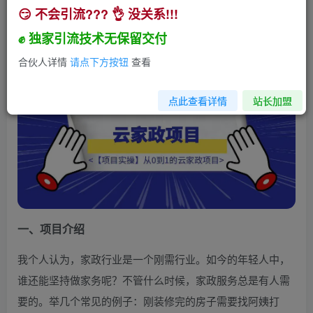
😏 不会引流??? 👌 没关系!!!
【项目实操】从0到1的云家政项目
✊ 独家引流技术无保留交付
小助手
关注
私信
1年前发布
合伙人详情
请点下方按钮
查看
757
245
点此查看详情
站长加盟
一、项目介绍
我个人认为，家政行业是一个刚需行业。如今的年轻人中，
谁还能坚持做家务呢？不管什么时候，家政服务总是有人需
要的。举几个常见的例子：刚装修完的房子需要找阿姨打