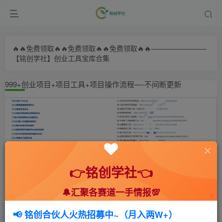
🔥🔥免费领取🔥🔥免费领取🔥🔥免费领取🔥🔥————————
【铭创学社】创业工具宝库合集
999+创业项目+项目工具+项目操作流程—-不间断更新
👉铭创学社👈
🔔汇聚各赛道一手情报💯
首页
🍻会员专享
💥实战拆解
正文
📢 铭创合伙人火热招募中~（月入两W+）