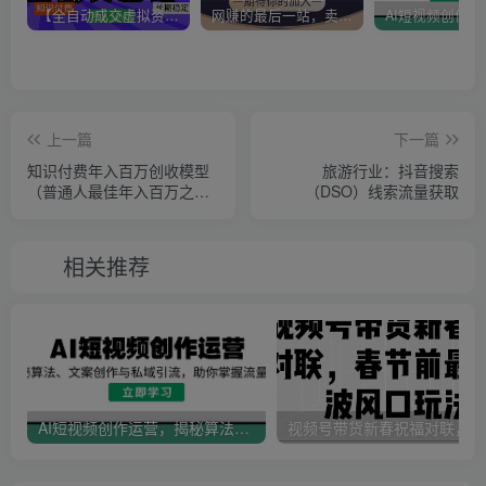
【全自动成交虚拟资源站】站长唯一陪跑项目！月入10W+~长期稳定~
网赚的最后一站，卖项目！做网赚顶级猎食者~
上一篇
下一篇
知识付费年入百万创收模型
旅游行业：抖音搜索
（普通人最佳年入百万之
（DSO）线索流量获取
路）
相关推荐
AI短视频创作运营，揭秘算法、文案创作与私域引流，助你掌握流量密码
视