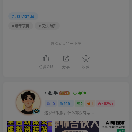
💥实战拆解
# 精品项目
# 玩法拆解
喜欢就支持一下吧
点赞
245
分享
收藏
小助手
关注
10
9261
0
1
452W+
这家伙很懒，什么都没有写...