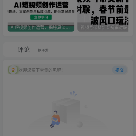
AI短视频创作运营，揭秘算法、文案创作与私域引流，助你掌握流量密码
视
评论
抢沙发
欢迎您留下宝贵的见解！
提交