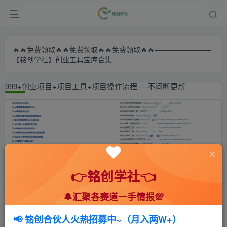
🔥🔥免费领取🔥🔥免费领取🔥🔥免费领取🔥🔥————————
【铭创学社】创业工具宝库合集
999+创业项目+项目工具+项目操作流程—-不间断更新
👉铭创学社👈
🔔汇聚各赛道一手情报💯
首页
🍻会员专享
📚综合教程
正文
📢 铭创合伙人火热招募中~（月入两W+）