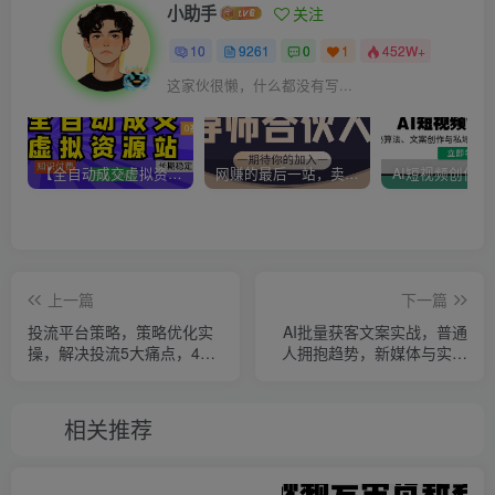
小助手
关注
10
9261
0
1
452W+
这家伙很懒，什么都没有写...
【全自动成交虚拟资源站】站长唯一陪跑项目！月入10W+~长期稳定~
网赚的最后一站，卖项目！做网赚顶级猎食者~
上一篇
下一篇
投流平台策略，策略优化实
AI批量获客文案实战，普通
操，解决投流5大痛点，4步
人拥抱趋势，新媒体与实体
实现精准引流
行业结合
相关推荐