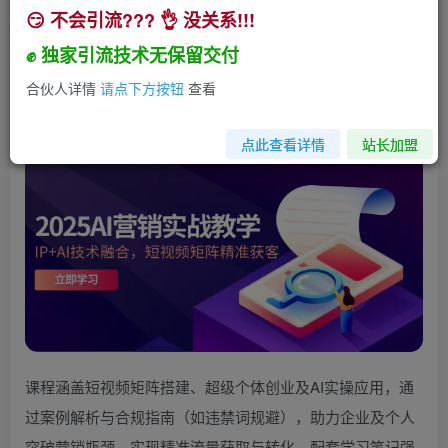
😏 不会引流??? 👌 没关系!!!
2025AI营销实战教学-5月，IP+AI技术融合，短视
频矩阵精准获客
✊ 独家引流技术无保留交付
小助手
合伙人详情
请点下方按钮
查看
关注
私信
1年前发布
530
382
点此查看详情
站长加盟
课程涵盖短视频矩阵搭建、超级个体创业及AI实操应用，通
过案例解析与合规指南（如违禁词规避），助力企业及个人
突破营销瓶颈，实现精准流量获取与转化，配套学习笔记强