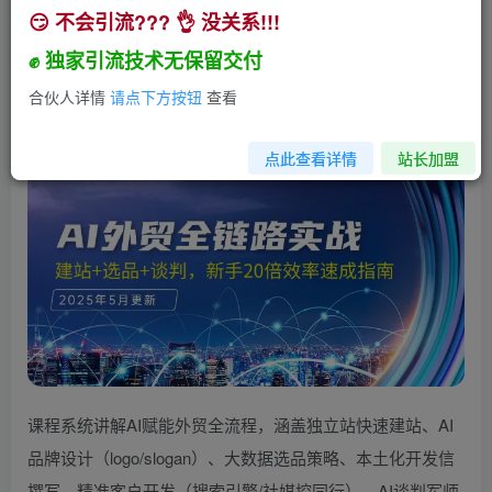
😏 不会引流??? 👌 没关系!!!
AI外贸全链路实战，建站+选品+谈判，新手20倍
效率速成指南
✊ 独家引流技术无保留交付
小助手
合伙人详情
请点下方按钮
查看
关注
私信
1年前发布
1192
86
点此查看详情
站长加盟
课程系统讲解AI赋能外贸全流程，涵盖独立站快速建站、AI
品牌设计（logo/slogan）、大数据选品策略、本土化开发信
撰写、精准客户开发（搜索引擎/社媒挖同行）、AI谈判军师