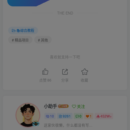
THE END
📚综合教程
# 精品项目
# 其他
喜欢就支持一下吧
点赞
86
分享
收藏
小助手
关注
10
9261
0
1
452W+
这家伙很懒，什么都没有写...