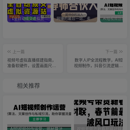
【全自动成交虚拟资源站】站长唯一陪跑项目！月入10W+~长期稳定~
网赚的最后一站，卖项目！做网赚顶级猎食者~
上一篇
下一篇
视频号虚拟直播搭建指南，
数字人IP全流程教学，AI短
准备软硬件，设置画面尺
视频制作，抖音引流逻辑，
寸，添加背景前景
养号实操技巧
相关推荐
AI短视频创作运营，揭秘算法、文案创作与私域引流，助你掌握流量密码
视