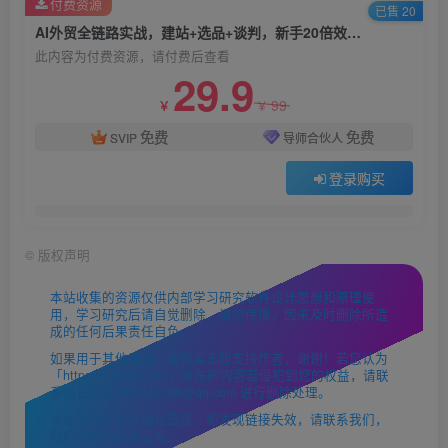
付费资源
已售 20
AI外贸全链路实战，建站+选品+谈判，新手20倍效率速成指南
此内容为付费资源，请付费后查看
29.9
99
￥
￥
免费
免费
SVIP
导师合伙人
登录购买
©
版权声明
本站收集的资源仅供内部学习研究软件设计思想和原理使
用，学习研究后请自觉删除，请勿传播，因未及时删除所造
成的任何后果责任自负。
如果用于其他用途，请购买正版支持作者，谢谢！若您认为
「https://mc9527.cn/」发布的内容若侵犯到您的权益，请联
系站长邮箱:907146180@qq.com 进行删除处理。
本站资源大多存储在云盘，如发现链接失效，请联系我们，
我们会第一时间更新。