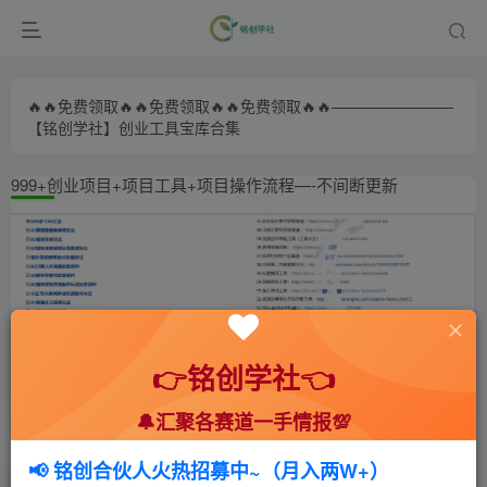
🔥🔥免费领取🔥🔥免费领取🔥🔥免费领取🔥🔥————————
【铭创学社】创业工具宝库合集
999+创业项目+项目工具+项目操作流程—-不间断更新
👉铭创学社👈
🔔汇聚各赛道一手情报💯
首页
🍻会员专享
📚综合教程
正文
📢 铭创合伙人火热招募中~（月入两W+）