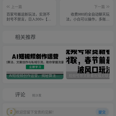
上一篇
下一篇
百家号搬运新玩法，实测不
收费980的全自动聊天玩
封号不禁言，日入300+【揭
法，小白可以操作，多账号
秘】
放大收益，轻松月入5000+
相关推荐
AI短视频创作运营，揭秘算法、文案创作与私域引流，助你掌握流量密码
视
评论
抢沙发
欢迎您留下宝贵的见解！
提交