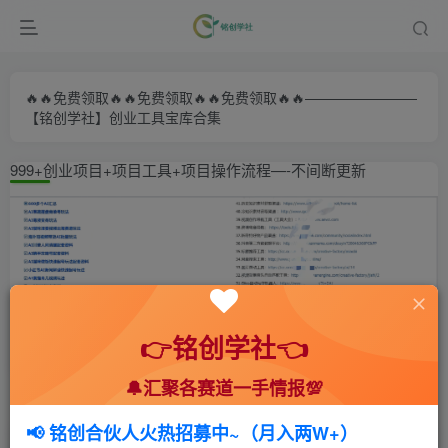
🔥🔥免费领取🔥🔥免费领取🔥🔥免费领取🔥🔥————————
【铭创学社】创业工具宝库合集
999+创业项目+项目工具+项目操作流程—-不间断更新
👉铭创学社👈
🔔汇聚各赛道一手情报💯
首页
🍻会员专享
📚综合教程
正文
📢 铭创合伙人火热招募中~（月入两W+）