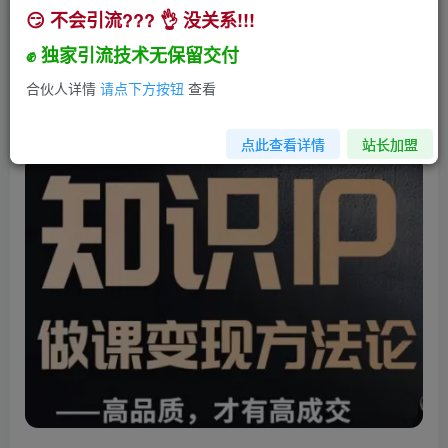
😏 不会引流??? 👌 没关系!!!
怎么做一门品质好课，知识IP做课变现方法论，高
品质，才有好成交
✊ 独家引流技术无保留交付
小助手
合伙人详情
请点下方按钮
查看
关注
私信
3年前发布
300
22
点此查看详情
站长加盟