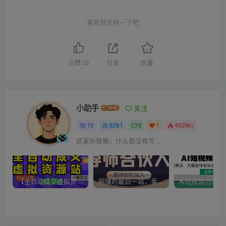
喜欢就支持一下吧
点赞
22
分享
收藏
小助手
关注
10
9261
0
1
452W+
这家伙很懒，什么都没有写...
【全自动成交虚拟资源站】站长唯一陪跑项目！月入10W+~长期稳定~
网赚的最后一站，卖项目！做网赚顶级猎食者~