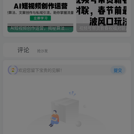
AI短视频创作运营，揭秘算法、文案创作与私域引流，助你掌握流量密码
视
评论
抢沙发
欢迎您留下宝贵的见解！
提交