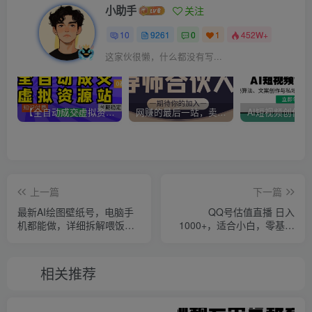
小助手
关注
10
9261
0
1
452W+
这家伙很懒，什么都没有写...
【全自动成交虚拟资源站】站长唯一陪跑项目！月入10W+~长期稳定~
网赚的最后一站，卖项目！做网赚顶级猎食者~
上一篇
下一篇
最新AI绘图壁纸号，电脑手
QQ号估值直播 日入
机都能做，详细拆解喂饭教
1000+，适合小白，零基础
程，日入1000+
零投入【附完整软件 + 视频
教…
相关推荐