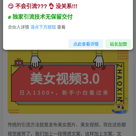
😏 不会引流??? 👌 没关系!!!
美女视频3.0，变现新思路，新手小白轻松上手，
单日可达1300+(教程+素材+文案）
✊ 独家引流技术无保留交付
小助手
合伙人详情
请点下方按钮
查看
关注
私信
3年前发布
199
25
点此查看详情
站长加盟
传统的引流方法就是发布美女图片、美女视频，现在这些都
视觉疲劳了，我们加上一段情感文案，这样加上文案、文