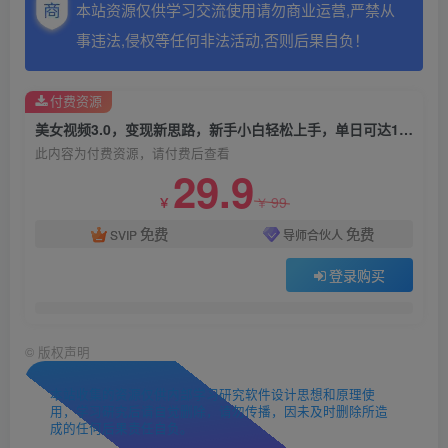
本站资源仅供学习交流使用请勿商业运营,严禁从
事违法,侵权等任何非法活动,否则后果自负！
付费资源
美女视频3.0，变现新思路，新手小白轻松上手，单日可达1300+(教程+素材+文案）
此内容为付费资源，请付费后查看
29.9
99
￥
￥
免费
免费
SVIP
导师合伙人
登录购买
©
版权声明
本站收集的资源仅供内部学习研究软件设计思想和原理使
用，学习研究后请自觉删除，请勿传播，因未及时删除所造
成的任何后果责任自负。