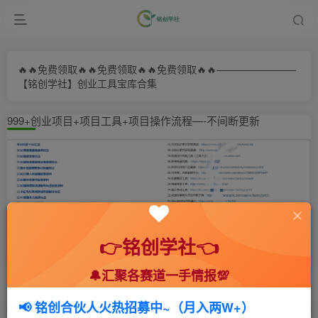
🔥🔥免费领取🔥🔥免费领取🔥🔥免费领取🔥🔥————————
【铭创学社】创业工具宝库合集
999+创业项目+项目工具+项目操作流程—-不间断更新
👉铭创学社👈
🔔汇聚各赛道一手情报💯
首页
🍻会员专享
🆓网创项目
正文
📢 铭创合伙人火热招募中~（月入两W+）