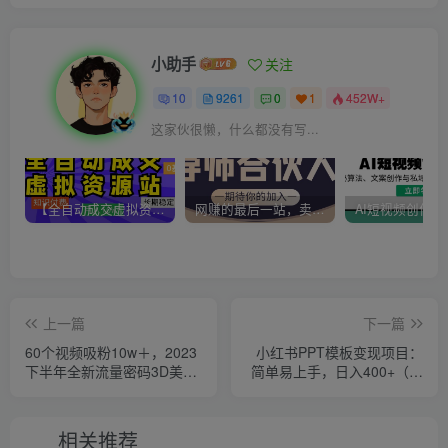
小助手
关注
10
9261
0
1
452W+
这家伙很懒，什么都没有写...
【全自动成交虚拟资源站】站长唯一陪跑项目！月入10W+~长期稳定~
网赚的最后一站，卖项目！做网赚顶级猎食者~
上一篇
下一篇
60个视频吸粉10w＋，2023
小红书PPT模板变现项目：
下半年全新流量密码3D美女
简单易上手，日入400+（教
号新玩法（教程+资源）
程+226G素材模板）
相关推荐