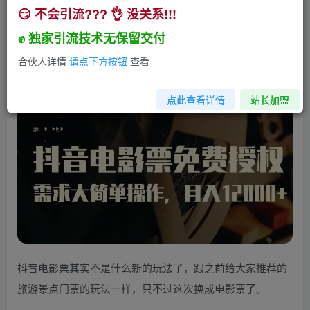
😏 不会引流??? 👌 没关系!!!
抖音电影票免费授权，需求大简单操作，月入
12000+（教程+素材打包）
✊ 独家引流技术无保留交付
小助手
合伙人详情
请点下方按钮
查看
关注
私信
3年前发布
249
11
点此查看详情
站长加盟
抖音电影票其实不是什么新的玩法了，跟之前给大家推荐的
旅游景点门票的玩法一样，只不过这次换成电影票了。