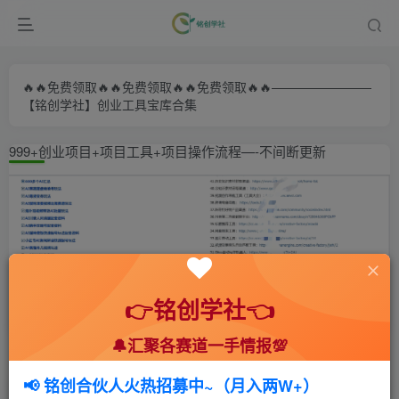
🔥🔥免费领取🔥🔥免费领取🔥🔥免费领取🔥🔥————————
【铭创学社】创业工具宝库合集
999+创业项目+项目工具+项目操作流程—-不间断更新
👉铭创学社👈
🔔汇聚各赛道一手情报💯
首页
🍻会员专享
🆓网创项目
正文
📢 铭创合伙人火热招募中~（月入两W+）