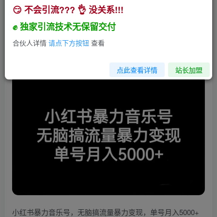
😏 不会引流??? 👌 没关系!!!
小红书暴力音乐号，无脑搞流量暴力变现，单号月
入5000+
✊ 独家引流技术无保留交付
小助手
合伙人详情
请点下方按钮
查看
关注
私信
3年前发布
169
1
点此查看详情
站长加盟
小红书暴力音乐号，无脑搞流量暴力变现，单号月入5000+