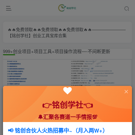
🔥🔥免费领取🔥🔥免费领取🔥🔥免费领取🔥🔥————————
【铭创学社】创业工具宝库合集
999+创业项目+项目工具+项目操作流程—-不间断更新
👉铭创学社👈
🔔汇聚各赛道一手情报💯
首页
🍻会员专享
🆓网创项目
正文
📢 铭创合伙人火热招募中~（月入两W+）