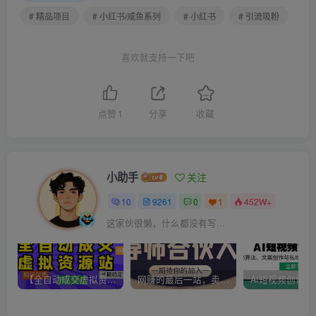
# 精品项目
# 小红书/咸鱼系列
# 小红书
# 引流吸粉
喜欢就支持一下吧
点赞
1
分享
收藏
小助手
关注
10
9261
0
1
452W+
这家伙很懒，什么都没有写...
【全自动成交虚拟资源站】站长唯一陪跑项目！月入10W+~长期稳定~
网赚的最后一站，卖项目！做网赚顶级猎食者~