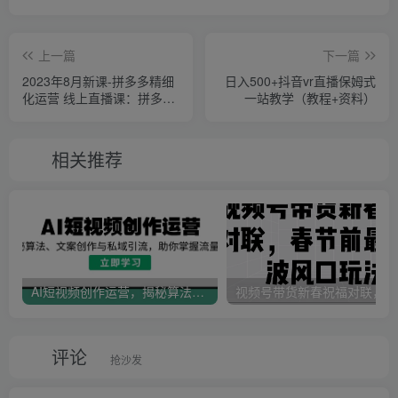
上一篇
下一篇
2023年8月新课-拼多多精细
日入500+抖音vr直播保姆式
化运营 线上直播课：拼多多
一站教学（教程+资料）
实战运营系统课-42节
相关推荐
AI短视频创作运营，揭秘算法、文案创作与私域引流，助你掌握流量密码
视
评论
抢沙发