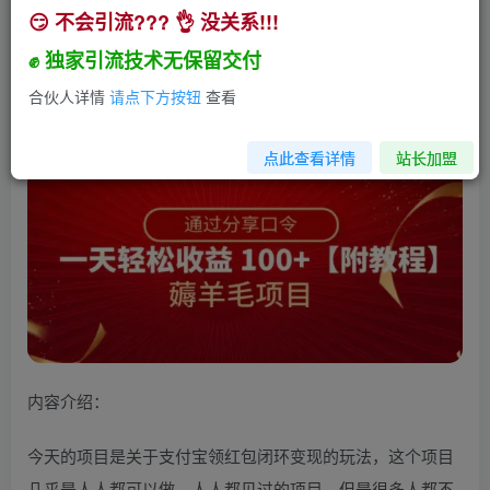
😏 不会引流??? 👌 没关系!!!
薅羊毛项目，靠分享口令，一天轻松收益100+
【附教程】【揭秘】
✊ 独家引流技术无保留交付
小助手
合伙人详情
请点下方按钮
查看
关注
私信
3年前发布
159
3
点此查看详情
站长加盟
内容介绍：
今天的项目是关于支付宝领红包闭环变现的玩法，这个项目
几乎是人人都可以做，人人都见过的项目，但是很多人都不