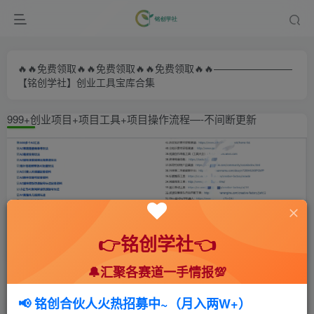
🔥🔥免费领取🔥🔥免费领取🔥🔥免费领取🔥🔥————————
【铭创学社】创业工具宝库合集
999+创业项目+项目工具+项目操作流程—-不间断更新
👉铭创学社👈
🔔汇聚各赛道一手情报💯
首页
🍻会员专享
📚综合教程
正文
📢 铭创合伙人火热招募中~（月入两W+）