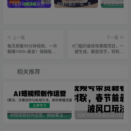
【全自动成交虚拟资源站】站长唯一陪跑项目！月入10W+~长期稳定~
网赚的最后一站，卖项目！做网赚顶级猎食者~
上一篇
下一篇
每天观看30分钟视频，一月
0门槛的装修效果图项目，一
躺赚1000+美金！保姆级教
键生成，解放双手，轻松月
程，可放大操作【揭秘】
入2W+【揭秘】
相关推荐
AI短视频创作运营，揭秘算法、文案创作与私域引流，助你掌握流量密码
视