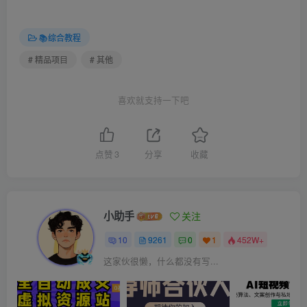
📚综合教程
# 精品项目
# 其他
喜欢就支持一下吧
点赞
3
分享
收藏
小助手
关注
10
9261
0
1
452W+
这家伙很懒，什么都没有写...