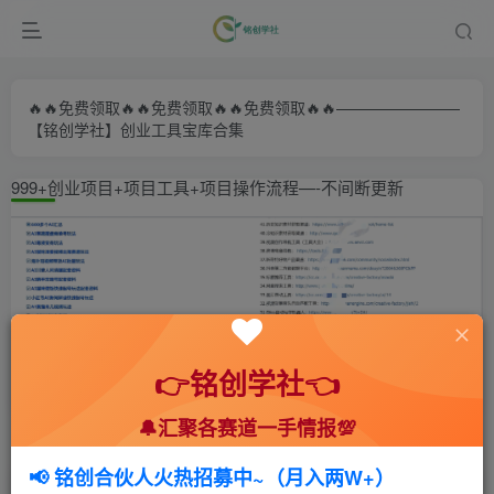
🔥🔥免费领取🔥🔥免费领取🔥🔥免费领取🔥🔥————————
【铭创学社】创业工具宝库合集
999+创业项目+项目工具+项目操作流程—-不间断更新
👉铭创学社👈
🔔汇聚各赛道一手情报💯
首页
🍻会员专享
🆓网创项目
正文
📢 铭创合伙人火热招募中~（月入两W+）