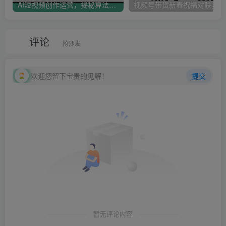
AI短视频创作运营，揭秘算法、文案创作与私域引流，助你掌握流量密码
视
评论
抢沙发
欢迎您留下宝贵的见解！
提交
暂无评论内容