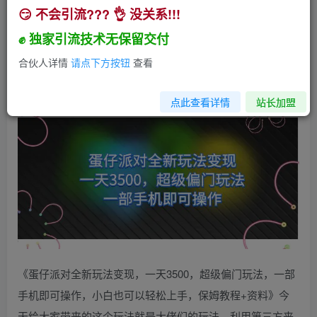
😏 不会引流??? 👌 没关系!!!
蛋仔派对全新玩法变现，一天3500，超级偏门玩
法，一部手机即可操作
✊ 独家引流技术无保留交付
小助手
合伙人详情
请点下方按钮
查看
关注
私信
3年前发布
153
14
点此查看详情
站长加盟
《蛋仔派对全新玩法变现，一天3500，超级偏门玩法，一部
手机即可操作，小白也可以轻松上手，保姆教程+资料》今
天给大家带来的这个玩法就是大佬们的玩法，利用第三方来