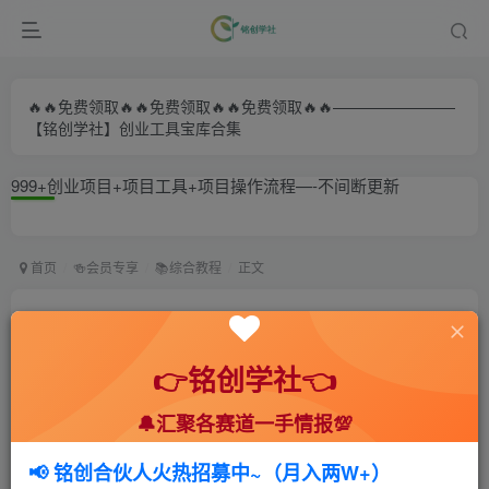
🔥🔥免费领取🔥🔥免费领取🔥🔥免费领取🔥🔥————————
【铭创学社】创业工具宝库合集
999+创业项目+项目工具+项目操作流程—-不间断更新
首页
🍻会员专享
📚综合教程
正文
全新蓝海项目 小样经济大牌小样 线上和线下都可
变现 月入2W+
👉铭创学社👈
小助手
🔔汇聚各赛道一手情报💯
关注
私信
2年前发布
187
3
📢 铭创合伙人火热招募中~（月入两W+）