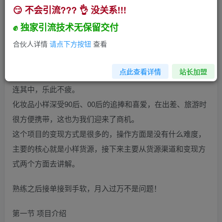
😏 不会引流??? 👌 没关系!!!
✊ 独家引流技术无保留交付
合伙人详情
请点下方按钮
查看
如今，小样已然发展成一种经济业态，甚至成为了美妆集合
店”百亿规模“的大生意。
点此查看详情
站长加盟
对消费者来说”几块钱就能拥有大牌自由“的快乐也让他们流
连其中，乐此不疲。
化妆品小样深受90后、00后的追捧和喜爱，在出差、旅游时
很方便携带，这也为我们迎来了商机。
这个项目的变现方式是很多的，操作方面是没有什么难度，
主要的核心就是小样货源，接下来主要从货源渠道和变现方
式两个方面去讲解。
熟练之后接单接到手软，月入过万不是问题！
第一节 项目介绍