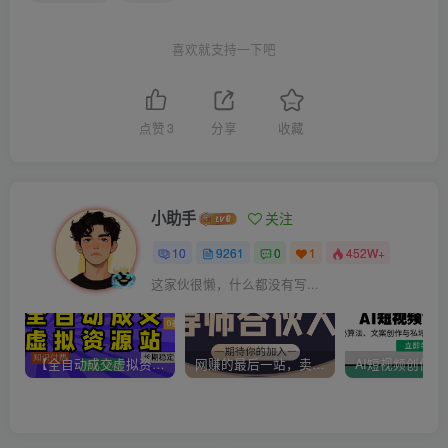
喜欢就支持一下吧
点赞
3
分享
收藏
小助手
关注
10
9261
0
1
452W+
这家伙很懒，什么都没有写...
【全自动成交虚拟资源站】站长唯一陪跑项目！月入10W+~长期稳定~
网赚的最后一站，卖项目！做网赚顶级猎食者~