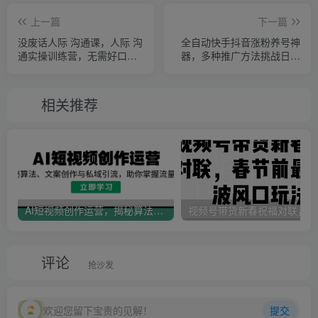
上一篇
下一篇
没废话人际 沟通课，人际 沟
全自动快手抖音涨粉养号神
通实操训练营，无需好口才
器，多种推广方法挑战日入
解决沟通难问题（26节）
四位数
相关推荐
AI短视频创作运营，揭秘算法、文案创作与私域引流，助你掌握流量密码
视
评论
抢沙发
欢迎您留下宝贵的见解！
提交