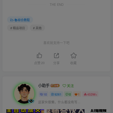
THE END
📚综合教程
# 精品项目
# 其他
喜欢就支持一下吧
点赞
20
分享
收藏
小助手
关注
10
9261
0
1
453W+
这家伙很懒，什么都没有写...