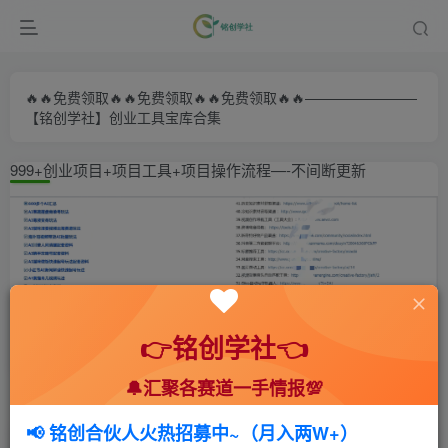
🔥🔥免费领取🔥🔥免费领取🔥🔥免费领取🔥🔥————————
【铭创学社】创业工具宝库合集
999+创业项目+项目工具+项目操作流程—-不间断更新
👉铭创学社👈
🔔汇聚各赛道一手情报💯
首页
🍻会员专享
📚综合教程
正文
📢 铭创合伙人火热招募中~（月入两W+）