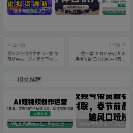
【全自动成交虚拟资源站】站长唯一陪跑项目！月入10W+~长期稳定~
网赚的最后一站，卖项目！做网赚顶级猎食者~
上一篇
下一篇
某公众号付费文章《一文 惊
下载一单42 野路子玩法 不
醒梦中人，这才是当下社会
用播放量 日入1000+抖音游
能让你发达的真相》
戏升级玩法 文明与征服
相关推荐
AI短视频创作运营，揭秘算法、文案创作与私域引流，助你掌握流量密码
视