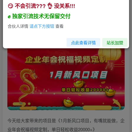
😏 不会引流??? 👌 没关系!!!
1月新风口项目，有嘴就能做，企业年会祝福视频
定制，单日轻松收益20000+
✊ 独家引流技术无保留交付
小助手
合伙人详情
请点下方按钮
查看
关注
私信
2年前发布
314
20
点此查看详情
站长加盟
今天给大家带来的项目是《1月新风口项目，有嘴就能做，企
业年会祝福视频定制，单日轻松收益20000+》