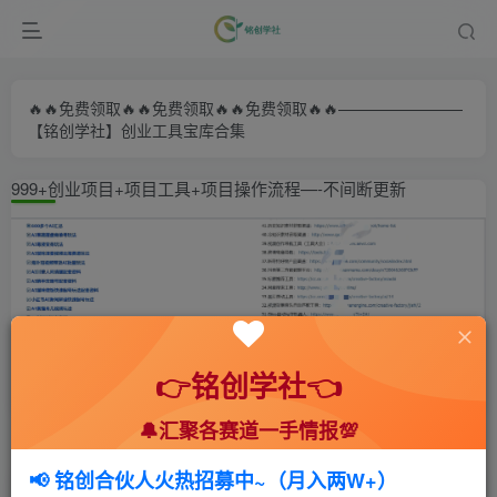
🔥🔥免费领取🔥🔥免费领取🔥🔥免费领取🔥🔥————————
【铭创学社】创业工具宝库合集
999+创业项目+项目工具+项目操作流程—-不间断更新
👉铭创学社👈
🔔汇聚各赛道一手情报💯
首页
🍻会员专享
📚综合教程
正文
📢 铭创合伙人火热招募中~（月入两W+）