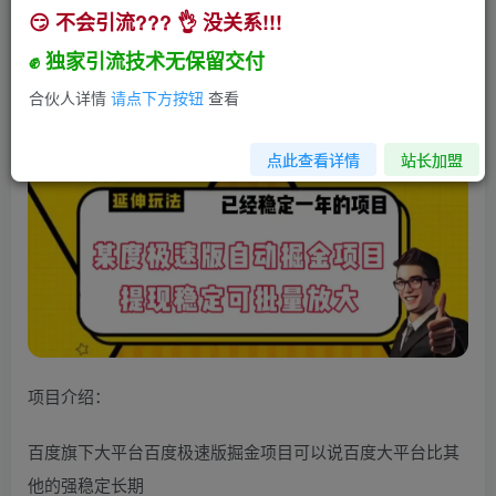
😏 不会引流??? 👌 没关系!!!
最新百度极速版全自动掘金玩法，提现稳定可批量
放大【揭秘】
✊ 独家引流技术无保留交付
小助手
合伙人详情
请点下方按钮
查看
关注
私信
2年前发布
194
21
点此查看详情
站长加盟
项目介绍：
百度旗下大平台百度极速版掘金项目可以说百度大平台比其
他的强稳定长期