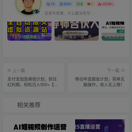
10
9261
0
1
452W+
这家伙很懒，什么都没有写...
【全自动成交虚拟资源站】站长唯一陪跑项目！月入10W+~长期稳定~
网赚的最后一站，卖项目！做网赚顶级猎食者~
上一篇
下一篇
支付宝加急搞钱计划，抓住
移动年底掘金计划，简单无
红利期，轻松日入500+【揭
脑操作，收入无上限！
秘】
相关推荐