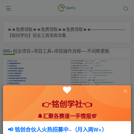
🔥🔥免费领取🔥🔥免费领取🔥🔥免费领取🔥🔥————————
【铭创学社】创业工具宝库合集
999+创业项目+项目工具+项目操作流程—-不间断更新
👉铭创学社👈
🔔汇聚各赛道一手情报💯
首页
🍻会员专享
📚综合教程
正文
📢 铭创合伙人火热招募中~（月入两W+）