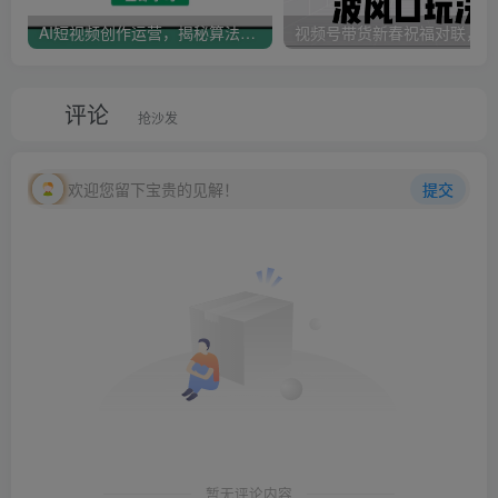
AI短视频创作运营，揭秘算法、文案创作与私域引流，助你掌握流量密码
视
评论
抢沙发
欢迎您留下宝贵的见解！
提交
暂无评论内容