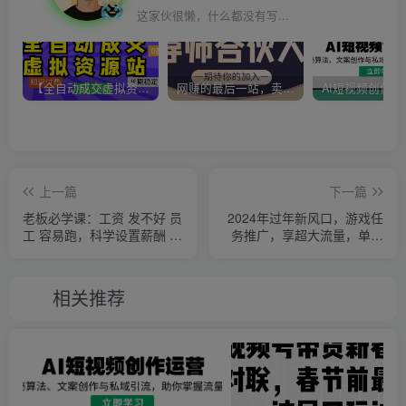
这家伙很懒，什么都没有写...
【全自动成交虚拟资源站】站长唯一陪跑项目！月入10W+~长期稳定~
网赚的最后一站，卖项目！做网赚顶级猎食者~
上一篇
下一篇
老板必学课：工资 发不好 员
2024年过年新风口，游戏任
工 容易跑，科学设置薪酬 让
务推广，享超大流量，单号
天下英才为你所用
日入10000+，小白轻松上手
【揭秘】
相关推荐