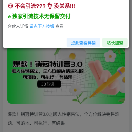
😏 不会引流??? 👌 没关系!!!
爆款！销冠特训营3.0之顺人性销售法，全方位解
决销售难题、可落地、可执..
✊ 独家引流技术无保留交付
小助手
合伙人详情
请点下方按钮
查看
关注
私信
2年前发布
213
12
点此查看详情
站长加盟
爆款！销冠特训营3.0之顺人性销售法，全方位解决销售难
题、可落地、可执行、有结果