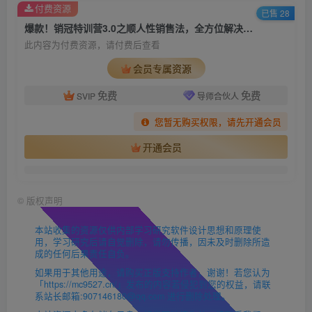
付费资源
已售 28
爆款！销冠特训营3.0之顺人性销售法，全方位解决销售难题、可落地、可执..
此内容为付费资源，请付费后查看
会员专属资源
免费
免费
SVIP
导师合伙人
您暂无购买权限，请先开通会员
开通会员
©
版权声明
本站收集的资源仅供内部学习研究软件设计思想和原理使
用，学习研究后请自觉删除，请勿传播，因未及时删除所造
成的任何后果责任自负。
如果用于其他用途，请购买正版支持作者，谢谢！若您认为
「https://mc9527.cn/」发布的内容若侵犯到您的权益，请联
系站长邮箱:907146180@qq.com 进行删除处理。