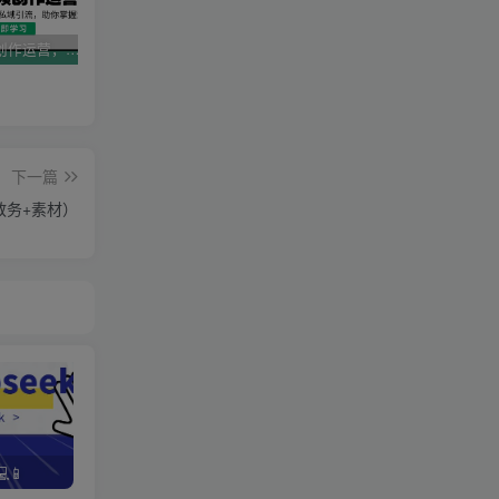
AI短视频创作运营，揭秘算法、文案创作与私域引流，助你掌握流量密码
视频号带货新春祝福对联，春节前最后一波风口玩法
2025直播运营实战课程，零基础入门到流量优化，快速提升直播间表现
下一篇
教务+素材）
📱
野路子资金放大法，如何在1年时间内将本金翻出300%