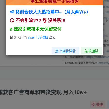
🔔汇聚各赛道一手情报💯
📢 铭创合伙人火热招募中~（月入两W+）
😏 不会引流??? 👌 没关系!!!
✊ 独家引流技术无保留交付
合伙人详情
请点下方按钮
查看
点此查看详情
站长加盟
获客广告商单和带货变现 月入10w+
关注