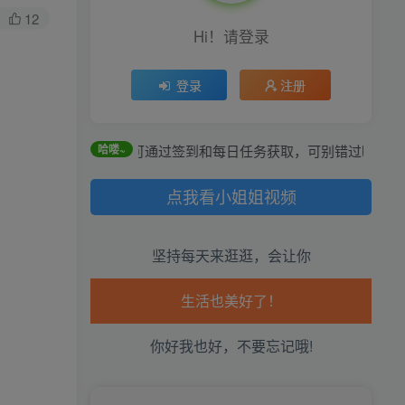
12
Hi！请登录
生活也美好了！
登录
注册
心情也舒畅了！
全站积分可通过签到和每日任务获取，可别错过哦！
哈喽~
走路也有劲了！
点我看小姐姐视频
腿也不痛了！
坚持每天来逛逛，会让你
腰也不酸了！
工作也轻松了！
你好我也好，不要忘记哦!