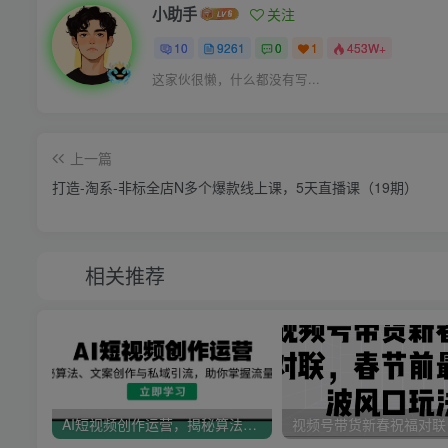
小助手
关注
10
9261
0
1
453W+
这家伙很懒，什么都没有写...
上一篇
打造-淘系-非标全店N多个爆款线上课，5天直播课（19期）
相关推荐
AI短视频创作运营，揭秘算法、文案创作与私域引流，助你掌握流量密码