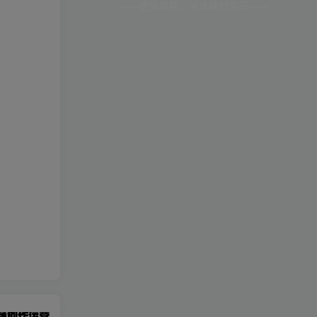
。
——更多教程，关注铭创笔记——