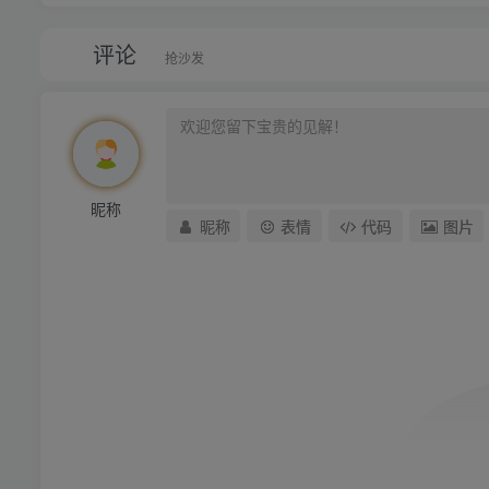
评论
抢沙发
昵称
昵称
表情
代码
图片