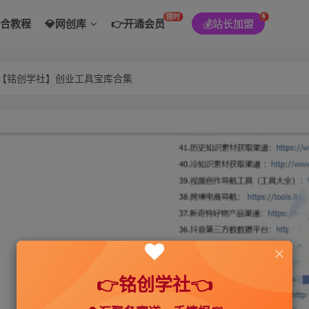
限时
综合教程
💎网创库
👉开通会员
💰站长加盟
———【铭创学社】创业工具宝库合集
👉铭创学社👈