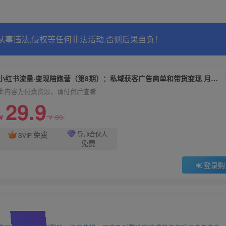
从事违法,侵权等任何非法活动,否则后果自负！
小红书流量·变现陪跑营（第8期）：私域获客广告商单和带货变现 月入10w+
此内容为付费资源，请付费后查看
29.9
99
￥
￥
免费
导师合伙人
SVIP
免费
登录购