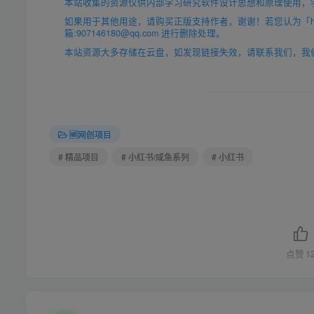
本站收集的资源仅供内部学习研究软件设计思想和原理使用，
如果用于其他用途，请购买正版支持作者，谢谢！若您认为「https
箱:907146180@qq.com 进行删除处理。
本站资源大多存储在云盘，如发现链接失效，请联系我们，我
🆓网创项目
# 精品项目
# 小红书/咸鱼系列
# 小红书
点赞
1