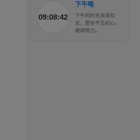
下午咯
工作也轻松了！
09:08:44
下午的时光渐渐拉
长，愿你不忘初心，
继续努力。
换一句