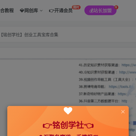
限时
综合教程
💎网创库
👉开通会员
💰站长加盟
———【铭创学社】创业工具宝库合集
👉铭创学社👈