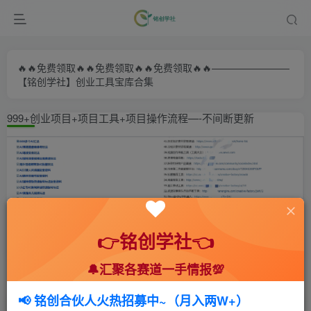
🔥🔥免费领取🔥🔥免费领取🔥🔥免费领取🔥🔥————————
【铭创学社】创业工具宝库合集
999+创业项目+项目工具+项目操作流程—-不间断更新
👉铭创学社👈
🔔汇聚各赛道一手情报💯
首页
🍻会员专享
📚综合教程
正文
📢 铭创合伙人火热招募中~（月入两W+）