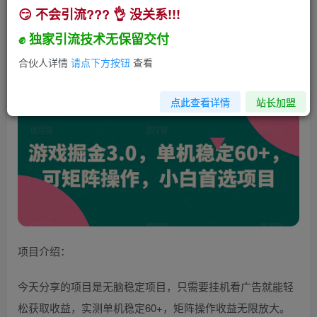
😏 不会引流??? 👌 没关系!!!
游戏掘金3.0，单机稳定60+，可矩阵操作，小白首
选项目【揭秘】
✊ 独家引流技术无保留交付
小助手
合伙人详情
请点下方按钮
查看
关注
私信
2年前发布
122
0
点此查看详情
站长加盟
项目介绍：
今天分享的项目是无脑稳定项目，只需要挂机看广告就能轻
松获取收益，实测单机稳定60+，矩阵操作收益无限放大。