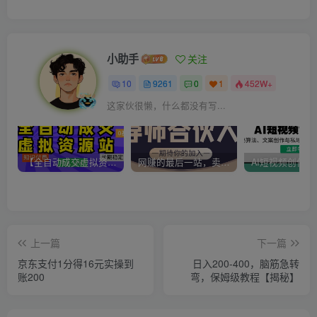
小助手
关注
10
9261
0
1
452W+
这家伙很懒，什么都没有写...
【全自动成交虚拟资源站】站长唯一陪跑项目！月入10W+~长期稳定~
网赚的最后一站，卖项目！做网赚顶级猎食者~
上一篇
下一篇
京东支付1分得16元实操到
日入200-400，脑筋急转
账200
弯，保姆级教程【揭秘】