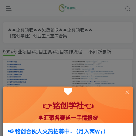
🔥🔥免费领取🔥🔥免费领取🔥🔥免费领取🔥🔥————————
【铭创学社】创业工具宝库合集
999+创业项目+项目工具+项目操作流程—-不间断更新
👉铭创学社👈
🔔汇聚各赛道一手情报💯
首页
🍻会员专享
📚综合教程
正文
📢 铭创合伙人火热招募中~（月入两W+）