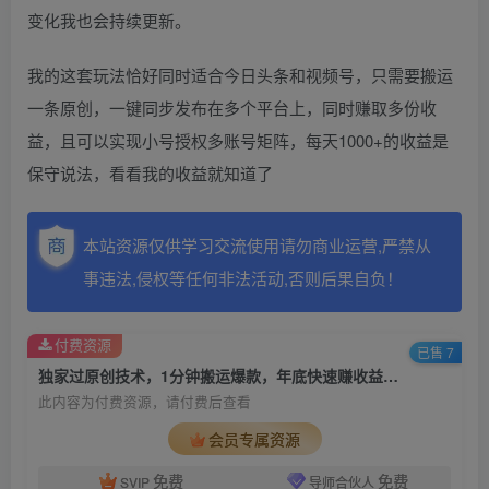
变化我也会持续更新。
我的这套玩法恰好同时适合今日头条和视频号，只需要搬运
一条原创，一键同步发布在多个平台上，同时赚取多份收
益，且可以实现小号授权多账号矩阵，每天1000+的收益是
保守说法，看看我的收益就知道了
本站资源仅供学习交流使用请勿商业运营,严禁从
事违法,侵权等任何非法活动,否则后果自负！
付费资源
已售 7
独家过原创技术，1分钟搬运爆款，年底快速赚收益赛道，批量发布日入1000+【揭秘】
此内容为付费资源，请付费后查看
会员专属资源
免费
免费
SVIP
导师合伙人