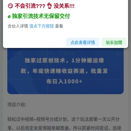
😏 不会引流??? 👌 没关系!!!
独家过原创技术，1分钟搬运爆款，年底快速赚收
益赛道，批量发布日入1000+【揭秘】
✊ 独家引流技术无保留交付
小助手
合伙人详情
请点下方按钮
查看
关注
私信
2年前发布
293
24
点此查看详情
站长加盟
项目介绍：
轻松过中视频+视频号分成计划，这个玩法是第一次公开分
享，以后肯定会变得越来越普遍，所以抓紧时间尝试，后续