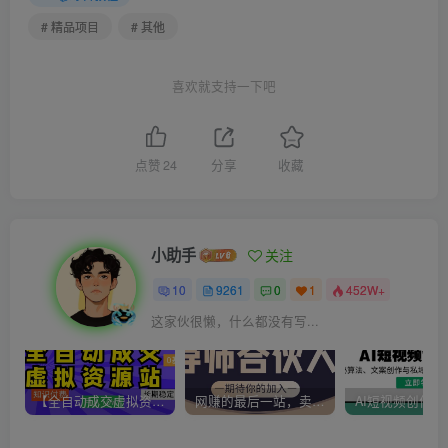
# 精品项目
# 其他
喜欢就支持一下吧
点赞
24
分享
收藏
小助手
关注
10
9261
0
1
452W+
这家伙很懒，什么都没有写...
【全自动成交虚拟资源站】站长唯一陪跑项目！月入10W+~长期稳定~
网赚的最后一站，卖项目！做网赚顶级猎食者~