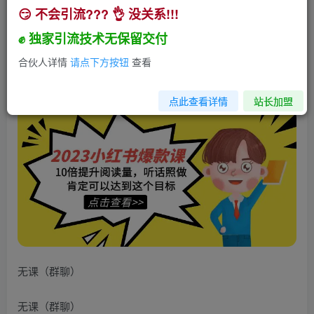
😏 不会引流??? 👌 没关系!!!
2023小红书·爆款课，10倍提升阅读量，听话照做
肯定可以达到这个目标
✊ 独家引流技术无保留交付
小助手
合伙人详情
请点下方按钮
查看
关注
私信
3年前发布
251
4
点此查看详情
站长加盟
无课（群聊）
无课（群聊）