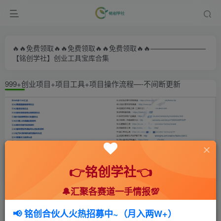
🔥🔥免费领取🔥🔥免费领取🔥🔥免费领取🔥🔥————————
【铭创学社】创业工具宝库合集
999+创业项目+项目工具+项目操作流程—-不间断更新
👉铭创学社👈
🔔汇聚各赛道一手情报💯
首页
🍻会员专享
🆓网创项目
正文
📢 铭创合伙人火热招募中~（月入两W+）