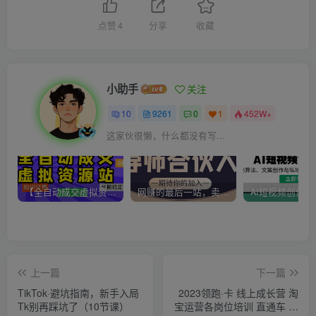
点赞
4
分享
收藏
小助手
关注
10
9261
0
1
452W+
这家伙很懒，什么都没有写...
【全自动成交虚拟资源站】站长唯一陪跑项目！月入10W+~长期稳定~
网赚的最后一站，卖项目！做网赚顶级猎食者~
上一篇
下一篇
TikTok·避坑指南，新手入局
2023领跑·卡 线上成长营 淘
Tk别再踩坑了（10节课）
宝运营各岗位培训 直通车 万