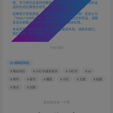
用，学习研究后请自觉删除，请勿传播，因未及时删除所造
成的任何后果责任自负。
如果用于其他用途，请购买正版支持作者，谢谢！若您认为
「https://mc9527.cn/」发布的内容若侵犯到您的权益，请联
系站长邮箱:907146180@qq.com 进行删除处理。
本站资源大多存储在云盘，如发现链接失效，请联系我们，
我们会第一时间更新。
THE END
🆓网创项目
# 精品项目
# 小红书/咸鱼系列
# 小红书
# ps
# 制作
# 账号
# 爆款
# 小红
# 文案
# 标题
# 热点
# 封面
喜欢就支持一下吧