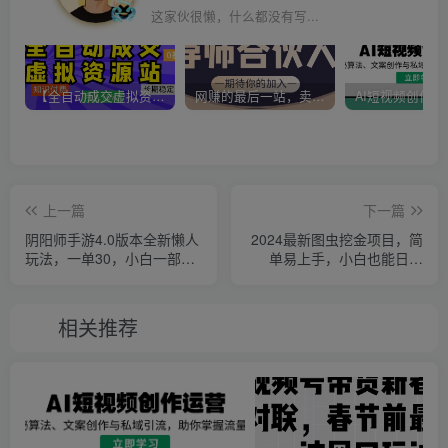
这家伙很懒，什么都没有写...
【全自动成交虚拟资源站】站长唯一陪跑项目！月入10W+~长期稳定~
网赚的最后一站，卖项目！做网赚顶级猎食者~
上一篇
下一篇
阴阳师手游4.0版本全新懒人
2024最新图虫挖金项目，简
玩法，一单30，小白一部手
单易上手，小白也能日入
机无脑操作，稳定暴…
50+
相关推荐