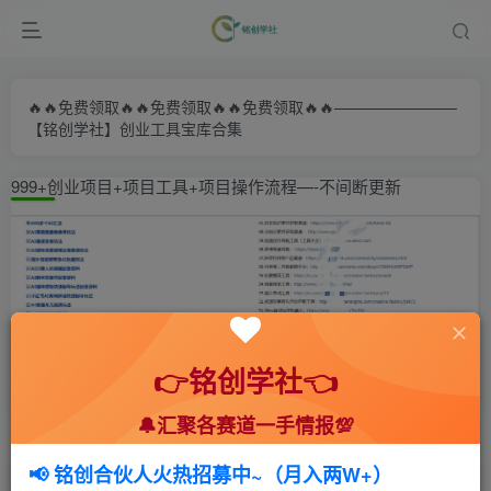
🔥🔥免费领取🔥🔥免费领取🔥🔥免费领取🔥🔥————————
【铭创学社】创业工具宝库合集
999+创业项目+项目工具+项目操作流程—-不间断更新
👉铭创学社👈
🔔汇聚各赛道一手情报💯
首页
🍻会员专享
📚综合教程
正文
📢 铭创合伙人火热招募中~（月入两W+）