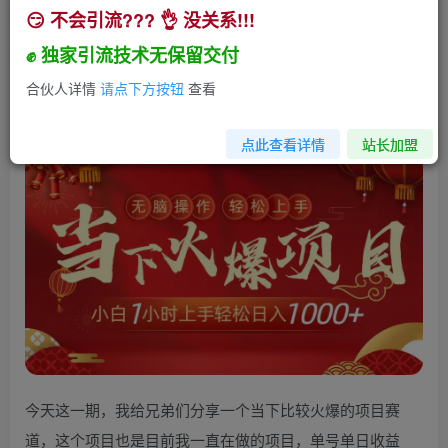
😏 不会引流??? 👌 没关系!!!
当下火爆项目，操作简单，小白仅需1小时轻松上
手日入1000+
✊ 独家引流技术无保留交付
小助手
合伙人详情
请点下方按钮
查看
关注
私信
2年前发布
216
10
点此查看详情
站长加盟
今天这一期，我给兄弟们分享一个当下比较火爆的项目赛
道，这个项目也是目前我一直在做的项目，单号单日收益