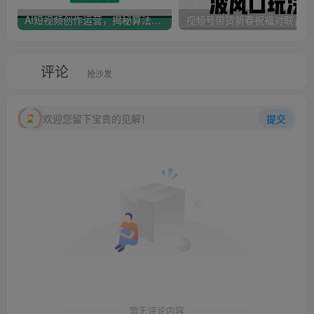
AI短视频创作运营，揭秘算法、文案创作与私域引流，助你掌握流量密码
视
评论
抢沙发
欢迎您留下宝贵的见解！
提交
暂无评论内容