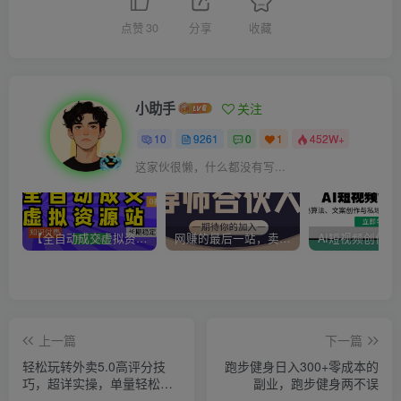
点赞
30
分享
收藏
小助手
关注
10
9261
0
1
452W+
这家伙很懒，什么都没有写...
【全自动成交虚拟资源站】站长唯一陪跑项目！月入10W+~长期稳定~
网赚的最后一站，卖项目！做网赚顶级猎食者~
上一篇
下一篇
轻松玩转外卖5.0高评分技
跑步健身日入300+零成本的
巧，超详实操，单量轻松翻
副业，跑步健身两不误
倍（21节视频课）