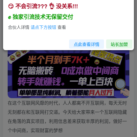
😏 不会引流??? 👌 没关系!!!
半个月收益7K+，无脑搬砖，0成本做中间商，转
手就赚钱，一单上百块，单…
✊ 独家引流技术无保留交付
小助手
合伙人详情
请点下方按钮
查看
关注
私信
2年前发布
202
30
点此查看详情
站长加盟
在这个互联网风靡的时代，人人都离不开互联网，每天无时
无刻都在和互联网打交道。今天给大家带来一个互联网隐藏
在角落的真实项目，利用信息差来获取丰厚的利润，做好一
个中间商，实现财富的梦想