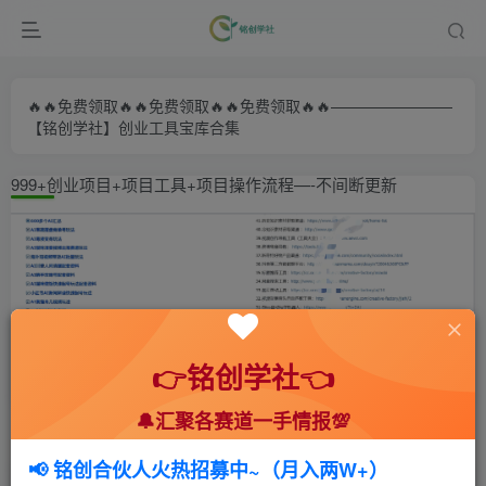
🔥🔥免费领取🔥🔥免费领取🔥🔥免费领取🔥🔥————————
【铭创学社】创业工具宝库合集
999+创业项目+项目工具+项目操作流程—-不间断更新
👉铭创学社👈
🔔汇聚各赛道一手情报💯
首页
🍻会员专享
📚综合教程
正文
📢 铭创合伙人火热招募中~（月入两W+）