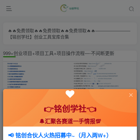
🔥🔥免费领取🔥🔥免费领取🔥🔥免费领取🔥🔥————————
【铭创学社】创业工具宝库合集
999+创业项目+项目工具+项目操作流程—-不间断更新
👉铭创学社👈
🔔汇聚各赛道一手情报💯
首页
🍻会员专享
📚综合教程
正文
📢 铭创合伙人火热招募中~（月入两W+）