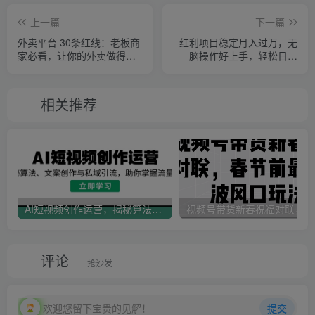
上一篇
下一篇
外卖平台 30条红线：老板商
红利项目稳定月入过万，无
家必看，让你的外卖做得越
脑操作好上手，轻松日入
来越轻松！
300+
相关推荐
AI短视频创作运营，揭秘算法、文案创作与私域引流，助你掌握流量密码
视
评论
抢沙发
欢迎您留下宝贵的见解！
提交