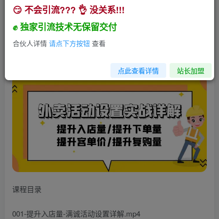
😏 不会引流??? 👌 没关系!!!
外卖活动设置实战详解：提升入店量/提升下单量/
提升客单价/提升复购量-21节
✊ 独家引流技术无保留交付
小助手
合伙人详情
请点下方按钮
查看
关注
私信
2年前发布
164
9
点此查看详情
站长加盟
课程目录
001-提升入店量-满诚活动设置详解.mp4