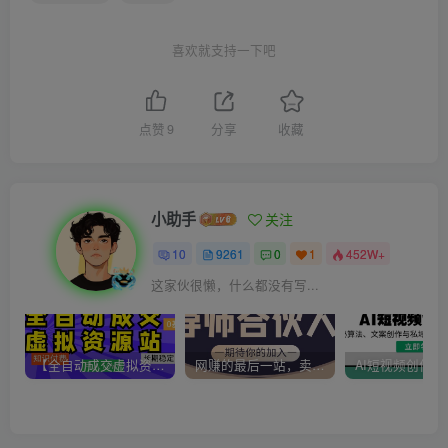
喜欢就支持一下吧
点赞
9
分享
收藏
小助手
关注
10
9261
0
1
452W+
这家伙很懒，什么都没有写...
【全自动成交虚拟资源站】站长唯一陪跑项目！月入10W+~长期稳定~
网赚的最后一站，卖项目！做网赚顶级猎食者~