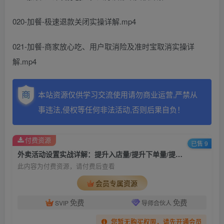
020-加餐-极速退款关闭实操详解.mp4
021-加餐-商家放心吃、用户取消险及准时宝取消实操详
解.mp4
本站资源仅供学习交流使用请勿商业运营,严禁从
事违法,侵权等任何非法活动,否则后果自负！
付费资源
已售 9
外卖活动设置实战详解：提升入店量/提升下单量/提升客单价/提升复购量-21节
此内容为付费资源，请付费后查看
会员专属资源
免费
免费
SVIP
导师合伙人
您暂无购买权限，请先开通会员