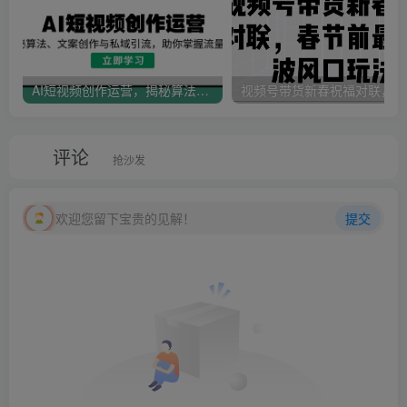
AI短视频创作运营，揭秘算法、文案创作与私域引流，助你掌握流量密码
视
评论
抢沙发
欢迎您留下宝贵的见解！
提交