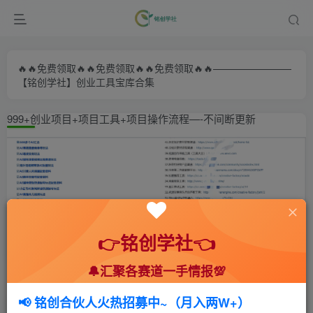
🔥🔥免费领取🔥🔥免费领取🔥🔥免费领取🔥🔥————————
【铭创学社】创业工具宝库合集
999+创业项目+项目工具+项目操作流程—-不间断更新
👉铭创学社👈
🔔汇聚各赛道一手情报💯
首页
🍻会员专享
📚综合教程
正文
📢 铭创合伙人火热招募中~（月入两W+）