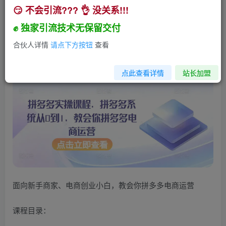
😏 不会引流??? 👌 没关系!!!
拼多多实操课程，拼多多系统从0到1，教会你拼多
多电商运营
✊ 独家引流技术无保留交付
小助手
合伙人详情
请点下方按钮
查看
关注
私信
2年前发布
294
23
点此查看详情
站长加盟
面向新手商家、电商创业小白，教会你拼多多电商运营
课程目录：