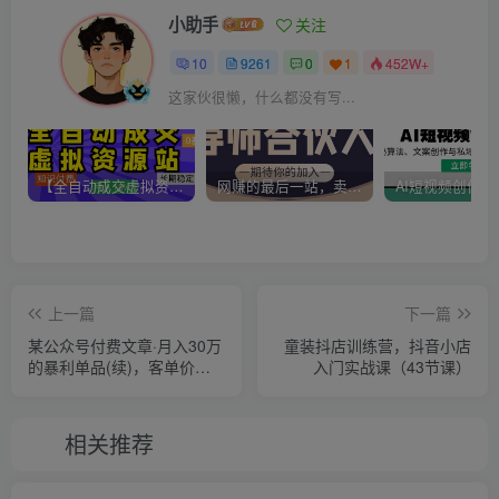
小助手
关注
10
9261
0
1
452W+
这家伙很懒，什么都没有写...
【全自动成交虚拟资源站】站长唯一陪跑项目！月入10W+~长期稳定~
网赚的最后一站，卖项目！做网赚顶级猎食者~
上一篇
下一篇
某公众号付费文章·月入30万
童装抖店训练营，抖音小店
的暴利单品(续)，客单价三
入门实战课（43节课）
四千，非常暴利
相关推荐