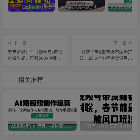
【全自动成交虚拟资源站】站长唯一陪跑项目！月入10W+~长期稳定~
网赚的最后一站，卖项目！做网赚顶级猎食者~
上一篇
下一篇
爱豆新媒：全自动养号+图文
抖音全民K歌直播不露脸玩
批量生成，日引500+创业粉
法，29.9挂小程序卖课月入
（抖音小红书图文笔记2.0）
10万
相关推荐
AI短视频创作运营，揭秘算法、文案创作与私域引流，助你掌握流量密码
视