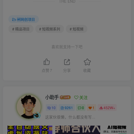
THE END
🆓网创项目
# 精品项目
# 短视频系列
# 短视频
喜欢就支持一下吧
点赞
7
分享
收藏
小助手
关注
10
9261
0
1
452W+
这家伙很懒，什么都没有写...