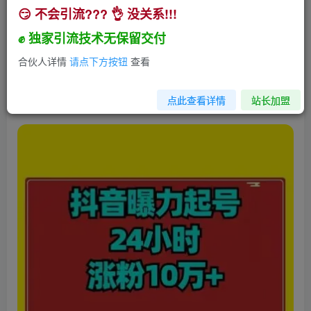
😏 不会引流??? 👌 没关系!!!
抖音曝力起号24小时涨粉10万+教程拆解
✊ 独家引流技术无保留交付
小助手
关注
私信
3年前发布
合伙人详情
请点下方按钮
查看
299
7
点此查看详情
站长加盟