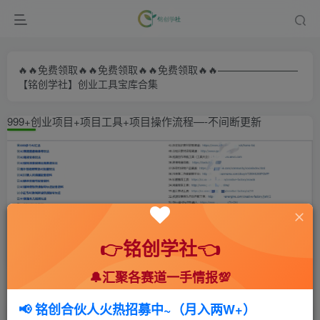
🔥🔥免费领取🔥🔥免费领取🔥🔥免费领取🔥🔥————————
【铭创学社】创业工具宝库合集
999+创业项目+项目工具+项目操作流程—-不间断更新
👉铭创学社👈
🔔汇聚各赛道一手情报💯
首页
🍻会员专享
🆓网创项目
正文
📢 铭创合伙人火热招募中~（月入两W+）