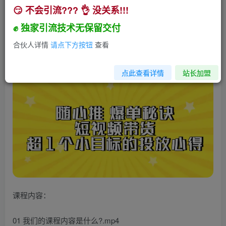
😏 不会引流??? 👌 没关系!!!
随心推 爆单秘诀，短视频带货-超1个小目标的投
放心得（7节视频课）
✊ 独家引流技术无保留交付
小助手
合伙人详情
请点下方按钮
查看
关注
私信
2年前发布
257
18
点此查看详情
站长加盟
课程内容：
01 我们的课程内容是什么?.mp4