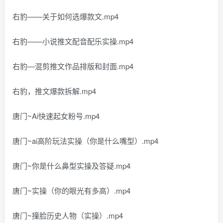
右豹——关于如何选爆款文.mp4
右豹——小说推文配音配乐实操.mp4
右豹—混剪推文作品排版和封面.mp4
右豹，推文爆款拆解.mp4
唐门~Ai快速起女粉号.mp4
唐门~ai高阶玩法实操（你是什么嘴型）.mp4
唐门~你是什么鼻型实操及答疑.mp4
唐门~实操（你的眼光有多高）.mp4
唐门~撞脸历史人物（实操）.mp4