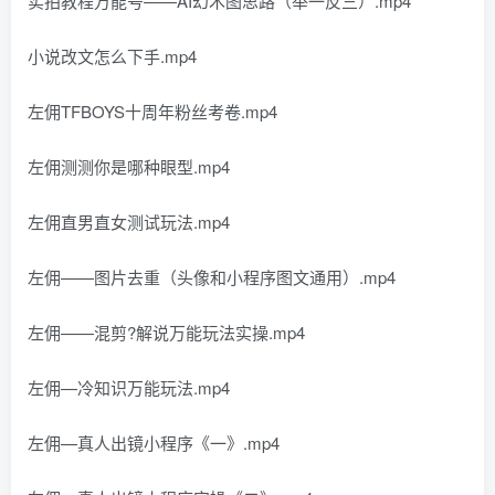
实拍教程万能号——AI幻术图思路（举一反三）.mp4
小说改文怎么下手.mp4
左佣TFBOYS十周年粉丝考卷.mp4
左佣测测你是哪种眼型.mp4
左佣直男直女测试玩法.mp4
左佣——图片去重（头像和小程序图文通用）.mp4
左佣——混剪?解说万能玩法实操.mp4
左佣—冷知识万能玩法.mp4
左佣—真人出镜小程序《一》.mp4