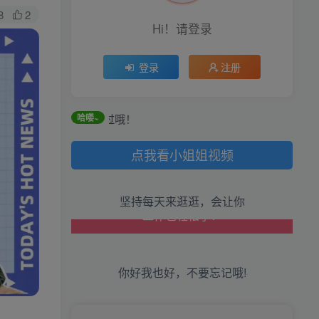
8
2
Hi！请登录
登录
注册
生活也美好了！
，可别错过哦！
哈喽~
心情也舒畅了！
点我看小姐姐视频
走路也有劲了！
坚持每天来逛逛，会让你
腿也不痛了！
腰也不酸了！
你好我也好，不要忘记哦!
工作也轻松了！