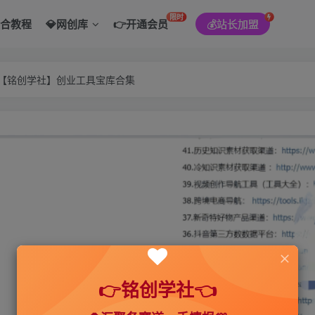
限时
综合教程
💎网创库
👉开通会员
💰站长加盟
———【铭创学社】创业工具宝库合集
👉铭创学社👈