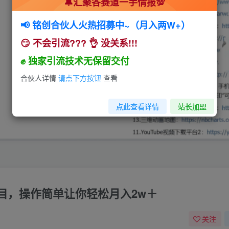
🔔汇聚各赛道一手情报💯
📢 铭创合伙人火热招募中~（月入两W+）
😏 不会引流??? 👌 没关系!!!
✊ 独家引流技术无保留交付
合伙人详情
请点下方按钮
查看
点此查看详情
站长加盟
目，操作简单让你轻松月入2w＋
关注