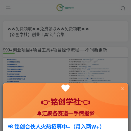
🔥🔥免费领取🔥🔥免费领取🔥🔥免费领取🔥🔥————————
【铭创学社】创业工具宝库合集
999+创业项目+项目工具+项目操作流程—-不间断更新
👉铭创学社👈
🔔汇聚各赛道一手情报💯
首页
🍻会员专享
🆓网创项目
正文
📢 铭创合伙人火热招募中~（月入两W+）