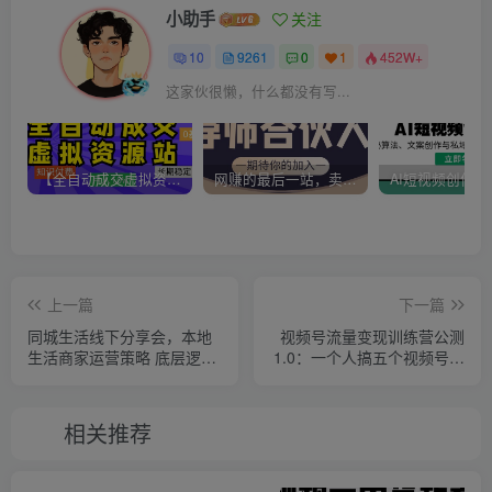
小助手
关注
10
9261
0
1
452W+
这家伙很懒，什么都没有写...
【全自动成交虚拟资源站】站长唯一陪跑项目！月入10W+~长期稳定~
网赚的最后一站，卖项目！做网赚顶级猎食者~
上一篇
下一篇
同城生活线下分享会，本地
视频号流量变现训练营公测
生活商家运营策略 底层逻辑
1.0：一个人搞五个视频号，
直播人货场 私域运营
每个账号收益30-50
相关推荐