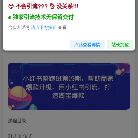
😏 不会引流??? 👌 没关系!!!
小红书陪跑班第19期，帮助商家爆款升级，用小红
书引流，打造淘宝爆款
✊ 独家引流技术无保留交付
小助手
合伙人详情
请点下方按钮
查看
关注
私信
3年前发布
136
18
点此查看详情
站长加盟
课程目录:
01.开班仪式