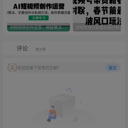
AI短视频创作运营，揭秘算法、文案创作与私域引流，助你掌握流量密码
视
评论
抢沙发
欢迎您留下宝贵的见解！
提交