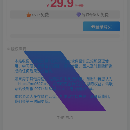
29.9
99
￥
￥
免费
免费
SVIP
导师合伙人
登录购买
©
版权声明
本站收集的资源仅供内部学习研究软件设计思想和原理使
用，学习研究后请自觉删除，请勿传播，因未及时删除所造
成的任何后果责任自负。
如果用于其他用途，请购买正版支持作者，谢谢！若您认为
「https://mc9527.cn/」发布的内容若侵犯到您的权益，请联
系站长邮箱:907146180@qq.com 进行删除处理。
本站资源大多存储在云盘，如发现链接失效，请联系我们，
我们会第一时间更新。
THE END