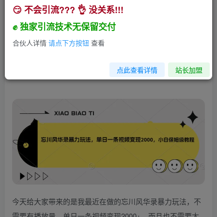
😏 不会引流??? 👌 没关系!!!
忘川风华录暴力玩法，单日一条视频变现2000，
小白保姆级教程【揭秘】
✊ 独家引流技术无保留交付
小助手
合伙人详情
请点下方按钮
查看
关注
私信
3年前发布
117
19
点此查看详情
站长加盟
今天给大家带来的是我最近在做的忘川风华录暴力玩法，不
需要有播放量，单日一条视频变现2000+，而且也不需要太