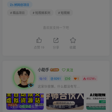
🆓网创项目
# 精品项目
# 短视频系列
# 短视频
喜欢就支持一下吧
点赞
19
分享
收藏
小助手
关注
10
9261
0
1
452W+
这家伙很懒，什么都没有写...
【全自动成交虚拟资源站】站长唯一陪跑项目！月入10W+~长期稳定~
网赚的最后一站，卖项目！做网赚顶级猎食者~