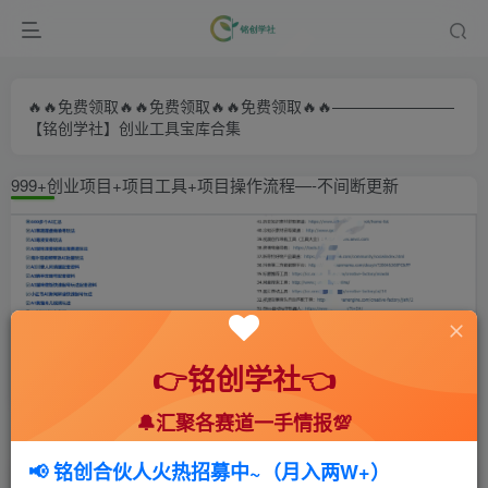
🔥🔥免费领取🔥🔥免费领取🔥🔥免费领取🔥🔥————————
【铭创学社】创业工具宝库合集
999+创业项目+项目工具+项目操作流程—-不间断更新
👉铭创学社👈
🔔汇聚各赛道一手情报💯
首页
🍻会员专享
🆓网创项目
正文
📢 铭创合伙人火热招募中~（月入两W+）