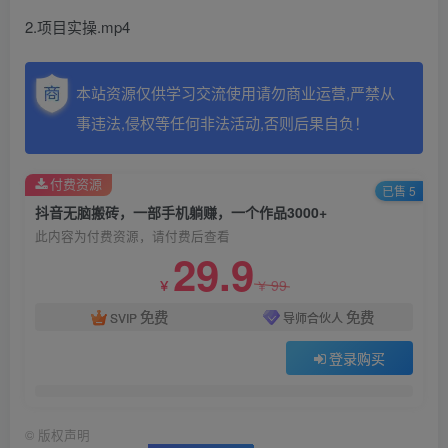
2.项目实操.mp4
本站资源仅供学习交流使用请勿商业运营,严禁从
事违法,侵权等任何非法活动,否则后果自负！
付费资源
已售 5
抖音无脑搬砖，一部手机躺赚，一个作品3000+
此内容为付费资源，请付费后查看
29.9
99
￥
￥
免费
免费
SVIP
导师合伙人
登录购买
©
版权声明