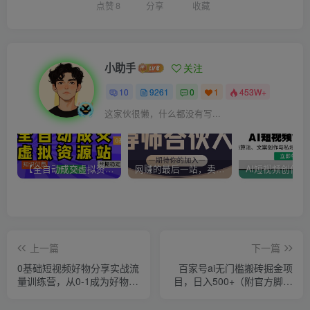
点赞
8
分享
收藏
小助手
关注
10
9261
0
1
453W+
这家伙很懒，什么都没有写...
【全自动成交虚拟资源站】站长唯一陪跑项目！月入10W+~长期稳定~
网赚的最后一站，卖项目！做网赚顶级猎食者~
上一篇
下一篇
0基础短视频好物分享实战流
百家号ai无门槛搬砖掘金项
量训练营，从0-1成为好物分
目，日入500+（附官方脚本
享实战达人
及指令）【揭秘】