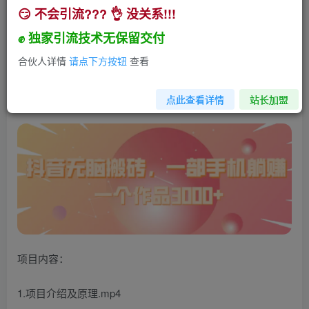
😏 不会引流??? 👌 没关系!!!
抖音无脑搬砖，一部手机躺赚，一个作品3000+
✊ 独家引流技术无保留交付
小助手
关注
私信
3年前发布
合伙人详情
请点下方按钮
查看
266
8
点此查看详情
站长加盟
项目内容：
1.项目介绍及原理.mp4