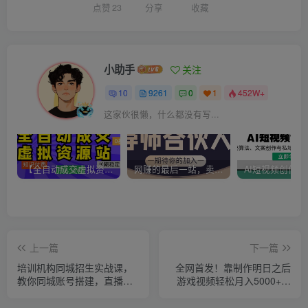
点赞
23
分享
收藏
小助手
关注
10
9261
0
1
452W+
这家伙很懒，什么都没有写...
【全自动成交虚拟资源站】站长唯一陪跑项目！月入10W+~长期稳定~
网赚的最后一站，卖项目！做网赚顶级猎食者~
上一篇
下一篇
培训机构同城招生实战课，
全网首发！靠制作明日之后
教你同城账号搭建，直播售
游戏视频轻松月入5000+！
卖体验课包
官方新活动月入过万不是
梦！【揭秘】