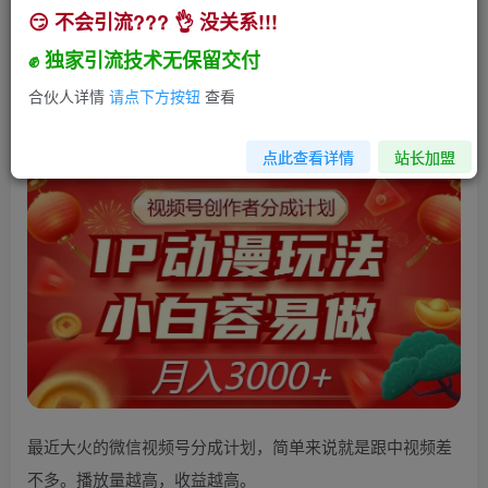
😏 不会引流??? 👌 没关系!!!
视频号创作者分成计划，IP动漫玩法，小白容易
做，月入3000+【揭秘】
✊ 独家引流技术无保留交付
小助手
合伙人详情
请点下方按钮
查看
关注
私信
3年前发布
232
23
点此查看详情
站长加盟
最近大火的微信视频号分成计划，简单来说就是跟中视频差
不多。播放量越高，收益越高。