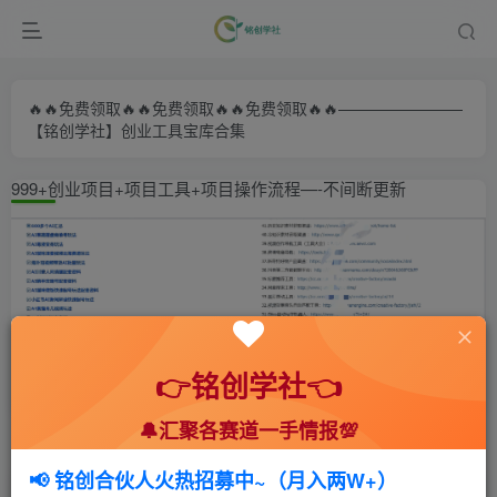
🔥🔥免费领取🔥🔥免费领取🔥🔥免费领取🔥🔥————————
【铭创学社】创业工具宝库合集
999+创业项目+项目工具+项目操作流程—-不间断更新
👉铭创学社👈
🔔汇聚各赛道一手情报💯
首页
🍻会员专享
🆓网创项目
正文
📢 铭创合伙人火热招募中~（月入两W+）