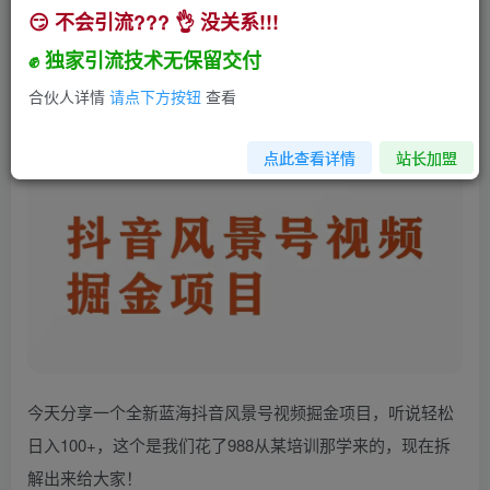
😏 不会引流??? 👌 没关系!!!
抖音风景号视频变现副业项目，一条龙玩法分享给
你
✊ 独家引流技术无保留交付
小助手
合伙人详情
请点下方按钮
查看
关注
私信
3年前发布
238
17
点此查看详情
站长加盟
今天分享一个全新蓝海抖音风景号视频掘金项目，听说轻松
日入100+，这个是我们花了988从某培训那学来的，现在拆
解出来给大家！