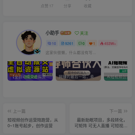
点赞
17
分享
收藏
小助手
关注
10
9261
0
1
453W+
这家伙很懒，什么都没有写...
【全自动成交虚拟资源站】站长唯一陪跑项目！月入10W+~长期稳定~
网赚的最后一站，卖项目！做网赚顶级猎食者~
上一篇
下一篇
短视频创作运营陪跑营，​从
最新助眠项目，多段转化，
0~1账号起步，创作运营
可矩阵 可无人直播 可短视频
持久操作 日入一千+