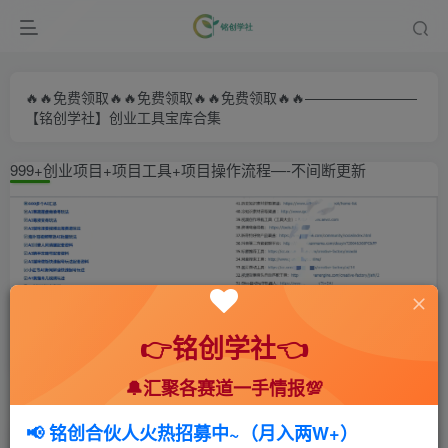
🔥🔥免费领取🔥🔥免费领取🔥🔥免费领取🔥🔥————————
【铭创学社】创业工具宝库合集
999+创业项目+项目工具+项目操作流程—-不间断更新
👉铭创学社👈
🔔汇聚各赛道一手情报💯
首页
🍻会员专享
🆓网创项目
正文
📢 铭创合伙人火热招募中~（月入两W+）