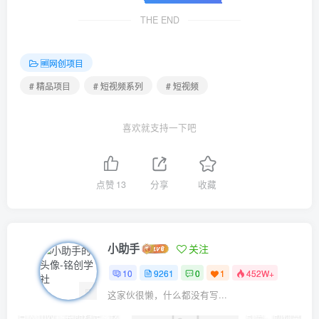
THE END
🆓网创项目
# 精品项目
# 短视频系列
# 短视频
喜欢就支持一下吧
点赞
13
分享
收藏
小助手
关注
10
9261
0
1
452W+
这家伙很懒，什么都没有写...