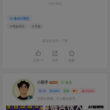
THE END
📚综合教程
# 精品项目
# 其他
喜欢就支持一下吧
点赞
10
分享
收藏
小助手
关注
10
9261
0
1
452W+
这家伙很懒，什么都没有写...