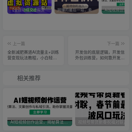
【全自动成交虚拟资源站】站长唯一陪跑项目！月入10W+~长期稳定~
网赚的最后一站，卖项目！做网赚顶级猎食者~
上一篇
下一篇
全新减肥赛道AI流量主+训练
开发信的底层逻辑，开发信
营变现玩法教程，小白轻松
外包训练营，如何靠开发信
上手，月入10000+
多做2000万
相关推荐
AI短视频创作运营，揭秘算法、文案创作与私域引流，助你掌握流量密码
视