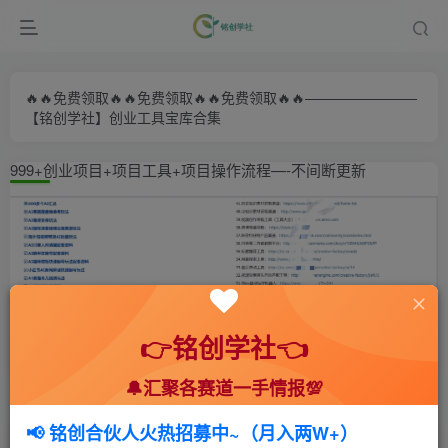
🔥🔥免费领取🔥🔥免费领取🔥🔥免费领取🔥🔥————————
【铭创学社】创业工具宝库合集
999+创业项目+项目工具+项目操作流程—-不间断更新
👉铭创学社👈
🔔汇聚各赛道一手情报💯
首页
🍻会员专享
📚综合教程
正文
📢 铭创合伙人火热招募中~（月入两W+）