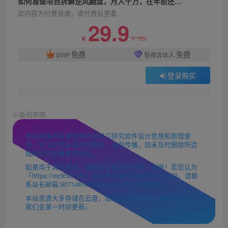
如何靠做项目拆解逆风翻盘，月入十万，在年前还清负债，赚到第一笔存款
此内容为付费资源，请付费后查看
29.9
99
￥
￥
免费
免费
SVIP
导师合伙人
登录购买
©
版权声明
本站收集的资源仅供内部学习研究软件设计思想和原理使
用，学习研究后请自觉删除，请勿传播，因未及时删除所造
成的任何后果责任自负。
如果用于其他用途，请购买正版支持作者，谢谢！若您认为
「https://mc9527.cn/」发布的内容若侵犯到您的权益，请联
系站长邮箱:907146180@qq.com 进行删除处理。
本站资源大多存储在云盘，如发现链接失效，请联系我们，
我们会第一时间更新。