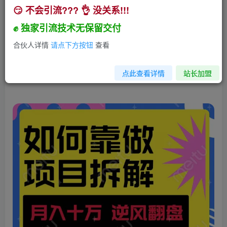
😏 不会引流??? 👌 没关系!!!
如何靠做项目拆解逆风翻盘，月入十万，在年前还
清负债，赚到第一笔存款
✊ 独家引流技术无保留交付
小助手
合伙人详情
请点下方按钮
查看
关注
私信
3年前发布
149
10
点此查看详情
站长加盟