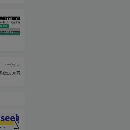
AI短视频创作运营，揭秘算法、文案创作与私域引流，助你掌握流量密码
视频号带货新春祝福对联，春节前最后一波风口玩法
2025直播运营实战课程，零基础入门到流量优化，快速提升直播间表现
下一篇
做2000万