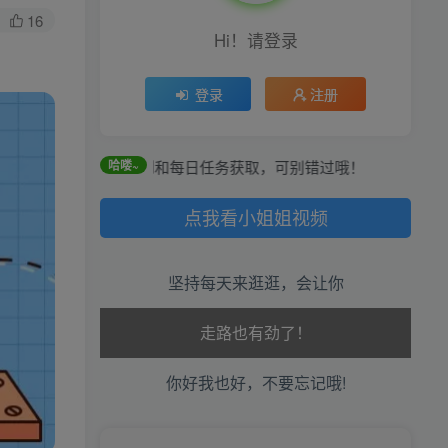
16
Hi！请登录
登录
注册
分可通过签到和每日任务获取，可别错过哦！
哈喽~
点我看小姐姐视频
坚持每天来逛逛，会让你
生活也美好了！
心情也舒畅了！
你好我也好，不要忘记哦!
走路也有劲了！
腿也不痛了！