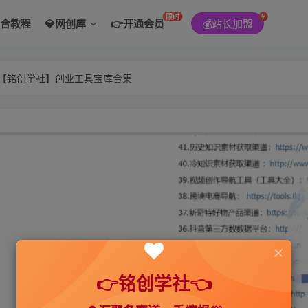
限时
综合教程
💎网创库
👉开通会员
💰站长加盟
———【铭创学社】创业工具宝库合集
👉铭创学社👈