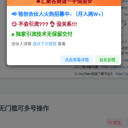
🔔汇聚各赛道一手情报💯
📢 铭创合伙人火热招募中~（月入两W+）
😏 不会引流??? 👌 没关系!!!
✊ 独家引流技术无保留交付
合伙人详情
请点下方按钮
查看
点此查看详情
站长加盟
，无门槛可多号操作
关注