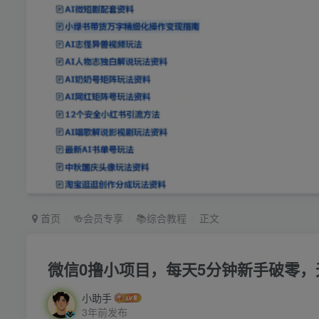
首页
🍻会员专享
📚综合教程
正文
微信0撸小项目，每天5分钟新手破零
小助手
3年前发布