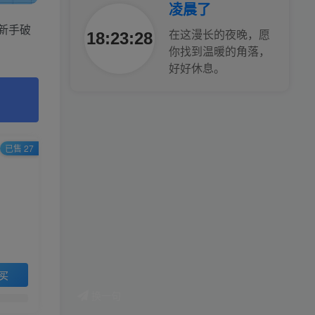
凌晨了
腰也不酸了！
新手破
18:23:30
在这漫长的夜晚，愿
你找到温暖的角落，
工作也轻松了！
好好休息。
已售 27
买
换一句