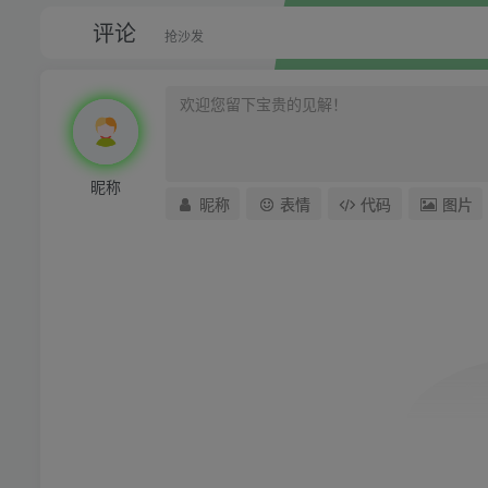
评论
抢沙发
昵称
昵称
表情
代码
图片