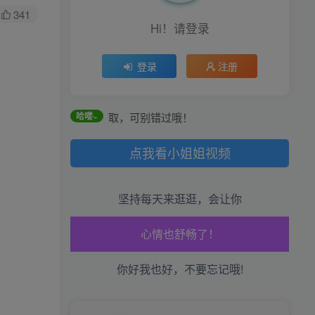
341
Hi！请登录
登录
注册
和每日任务获取，可别错过哦！
哈喽~
点我看小姐姐视频
坚持每天来逛逛，会让你
生活也美好了！
你好我也好，不要忘记哦!
心情也舒畅了！
走路也有劲了！