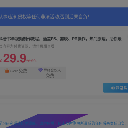
从事违法,侵权等任何非法活动,否则后果自负！
抖音书单视频制作教程，涵盖PS、剪映、PR操作，热门原理，助你账号起飞
此内容为付费资源，请付费后查看
29.9
99
￥
￥
免费
导师合伙人
SVIP
免费
登录购
学习研究后请自觉删除，请勿传播，因未及时删除所造成的任何后果责任自负