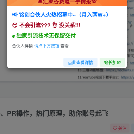
🔔汇聚各赛道一手情报💯
📢 铭创合伙人火热招募中~（月入两W+）
😏 不会引流??? 👌 没关系!!!
✊ 独家引流技术无保留交付
合伙人详情
请点下方按钮
查看
点此查看详情
站长加盟
映、PR操作，热门原理，助你账号起飞
关注