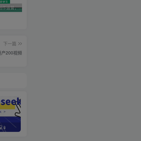
AI短视频创作运营，揭秘算法、文案创作与私域引流，助你掌握流量密码
视频号带货新春祝福对联，春节前最后一波风口玩法
2025直播运营实战课程，零基础入门到流量优化，快速提升直播间表现
下一篇
产200视频
📱
野路子资金放大法，如何在1年时间内将本金翻出300%