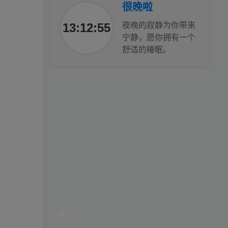
很晚啦
腿也不痛了！
13:12:56
夜晚的寂静为你带来
宁静，愿你拥有一个
腰也不酸了！
舒适的睡眠。
工作也轻松了！
换一句