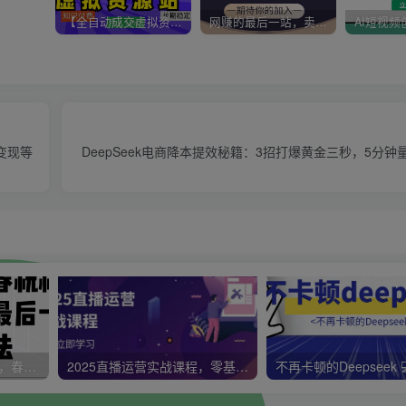
【全自动成交虚拟资源站】站长唯一陪跑项目！月入10W+~长期稳定~
网赚的最后一站，卖项目！做网赚顶级猎食者~
变现等
DeepSeek电商降本提效秘籍：3招打爆黄金三秒，5分钟量
视频号带货新春祝福对联，春节前最后一波风口玩法
2025直播运营实战课程，零基础入门到流量优化，快速提升直播间表现
不再卡顿的Deepseek 