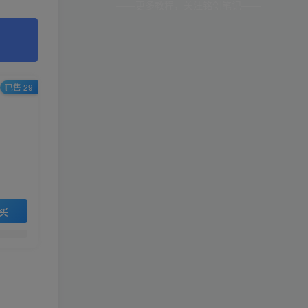
——更多教程，关注铭创笔记——
已售 29
买
。