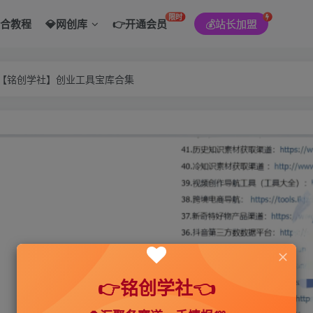
限时
综合教程
💎网创库
👉开通会员
💰站长加盟
———【铭创学社】创业工具宝库合集
👉铭创学社👈