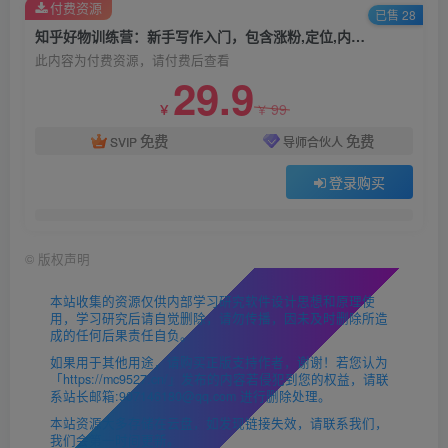
付费资源
已售 28
知乎好物训练营：新手写作入门，包含涨粉,定位,内容撰写,快速变现等技巧
此内容为付费资源，请付费后查看
29.9
99
￥
￥
免费
免费
SVIP
导师合伙人
登录购买
©
版权声明
本站收集的资源仅供内部学习研究软件设计思想和原理使
用，学习研究后请自觉删除，请勿传播，因未及时删除所造
成的任何后果责任自负。
如果用于其他用途，请购买正版支持作者，谢谢！若您认为
「https://mc9527.cn/」发布的内容若侵犯到您的权益，请联
系站长邮箱:907146180@qq.com 进行删除处理。
本站资源大多存储在云盘，如发现链接失效，请联系我们，
我们会第一时间更新。