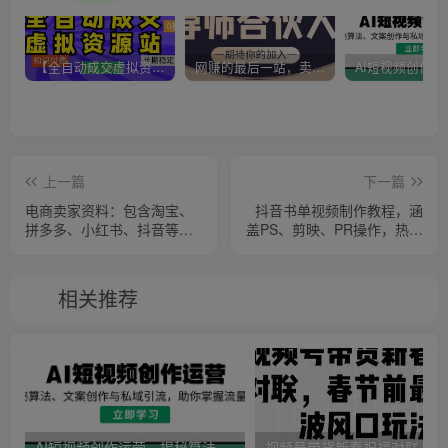
【全自动成交虚拟资源站】站长唯一陪跑项目！月入10W+~长期稳定~
网赚的最后一站，卖项目！做网赚顶级猎食者~
上一篇
下一篇
电商卖家资料：包含淘宝、
抖音书单视频制作教程，涵
拼多多、小红书、抖音等运
盖PS、剪映、PR操作，热门
营干货及团队管理方法
原理，助你账号起飞
相关推荐
AI短视频创作运营，揭秘算法、文案创作与私域引流，助你掌握流量密码
视