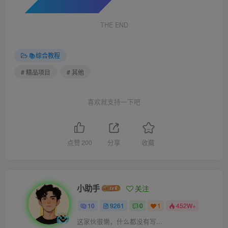
THE END
📚综合教程
# 精品项目
# 其他
喜欢就支持一下吧
点赞
200
分享
收藏
小助手
关注
10
9261
0
1
452W+
这家伙很懒，什么都没有写...