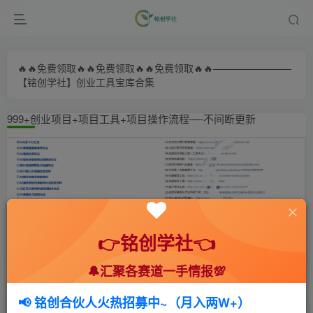
🔥🔥免费领取🔥🔥免费领取🔥🔥免费领取🔥🔥————————
【铭创学社】创业工具宝库合集
999+创业项目+项目工具+项目操作流程—-不间断更新
👉铭创学社👈
🔔汇聚各赛道一手情报💯
首页
🍻会员专享
📚综合教程
正文
📢 铭创合伙人火热招募中~（月入两W+）