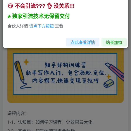
😏 不会引流??? 👌 没关系!!!
知乎好物训练营：新手写作入门，包含涨粉,定位,
内容撰写,快速变现等技巧
✊ 独家引流技术无保留交付
小助手
合伙人详情
请点下方按钮
查看
关注
私信
1年前发布
1000
200
点此查看详情
站长加盟
课程内容：
1-1、认知篇：如何学习课程，让效果最大化
2-2、基础篇：知乎运营规则全解析