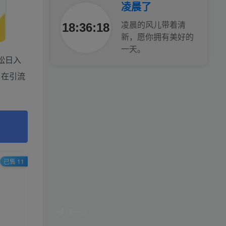
凌晨了
18:36:19
凌晨的风儿带着清
新，愿你拥有美好的
一天。
松日入
。在引流
已售 11
换一句