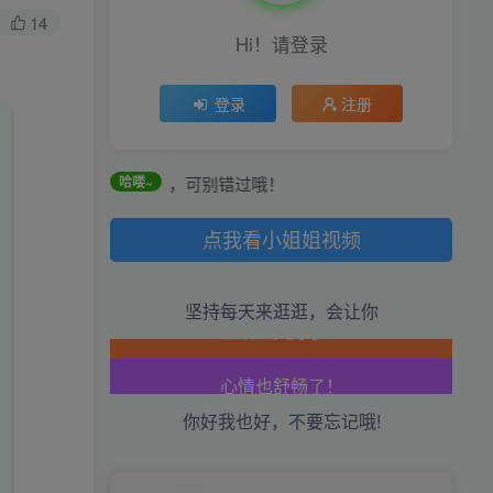
14
Hi！请登录
生活也美好了！
登录
注册
心情也舒畅了！
走路也有劲了！
每日任务获取，可别错过哦！
哈喽~
腿也不痛了！
点我看小姐姐视频
腰也不酸了！
坚持每天来逛逛，会让你
工作也轻松了！
你好我也好，不要忘记哦!