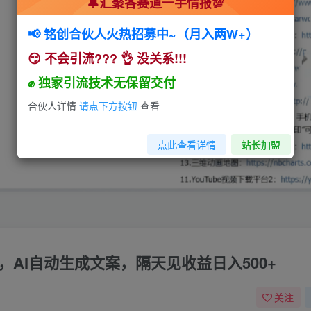
🔔汇聚各赛道一手情报💯
📢 铭创合伙人火热招募中~（月入两W+）
😏 不会引流??? 👌 没关系!!!
✊ 独家引流技术无保留交付
合伙人详情
请点下方按钮
查看
点此查看详情
站长加盟
，AI自动生成文案，隔天见收益日入500+
关注