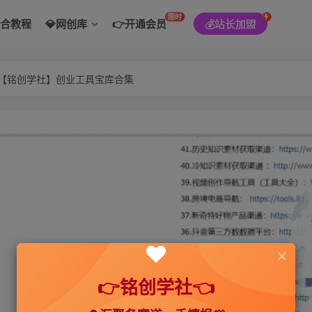
限时
综合教程
💎网创库
👉开通会员
💰站长加盟
———【铭创学社】创业工具宝库合集
👉铭创学社👈