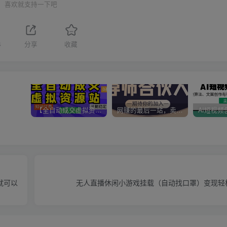
喜欢就支持一下吧
4
分享
收藏
【全自动成交虚拟资源站】站长唯一陪跑项目！月入10W+~长期稳定~
网赚的最后一站，卖项目！做网赚顶级猎食者~
就可以
无人直播休闲小游戏挂载（自动找口罩）变现轻松