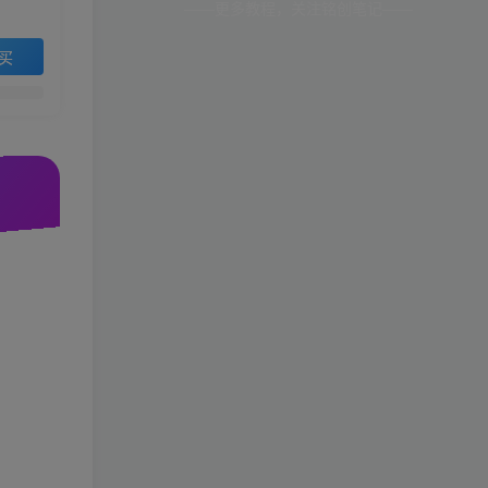
——更多教程，关注铭创笔记——
买
。