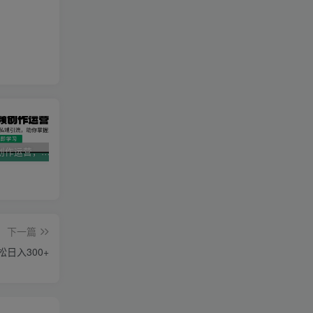
AI短视频创作运营，揭秘算法、文案创作与私域引流，助你掌握流量密码
视频号带货新春祝福对联，春节前最后一波风口玩法
2025直播运营实战课程，零基础入门到流量优化，快速提升直播间表现
下一篇
日入300+