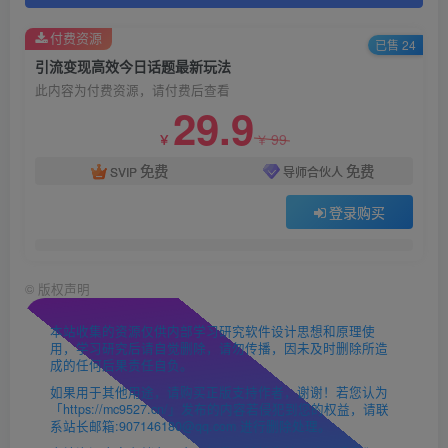
付费资源
已售 24
引流变现高效今日话题最新玩法
此内容为付费资源，请付费后查看
29.9
99
￥
￥
免费
免费
SVIP
导师合伙人
登录购买
©
版权声明
本站收集的资源仅供内部学习研究软件设计思想和原理使
用，学习研究后请自觉删除，请勿传播，因未及时删除所造
成的任何后果责任自负。
如果用于其他用途，请购买正版支持作者，谢谢！若您认为
「https://mc9527.cn/」发布的内容若侵犯到您的权益，请联
系站长邮箱:907146180@qq.com 进行删除处理。