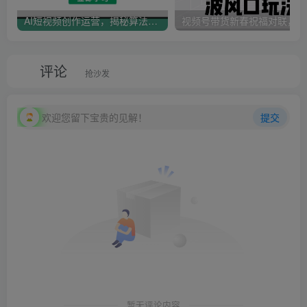
AI短视频创作运营，揭秘算法、文案创作与私域引流，助你掌握流量密码
视
评论
抢沙发
欢迎您留下宝贵的见解！
提交
暂无评论内容