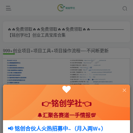
🔥🔥免费领取🔥🔥免费领取🔥🔥免费领取🔥🔥————————
【铭创学社】创业工具宝库合集
999+创业项目+项目工具+项目操作流程—-不间断更新
👉铭创学社👈
🔔汇聚各赛道一手情报💯
首页
🍻会员专享
🆓网创项目
正文
📢 铭创合伙人火热招募中~（月入两W+）