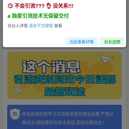
😏 不会引流??? 👌 没关系!!!
引流变现高效今日话题最新玩法
✊ 独家引流技术无保留交付
小助手
关注
私信
3年前发布
合伙人详情
请点下方按钮
查看
250
3
点此查看详情
站长加盟
本站资源仅供学习交流使用请勿商业运营,严禁从
事违法,侵权等任何非法活动,否则后果自负！